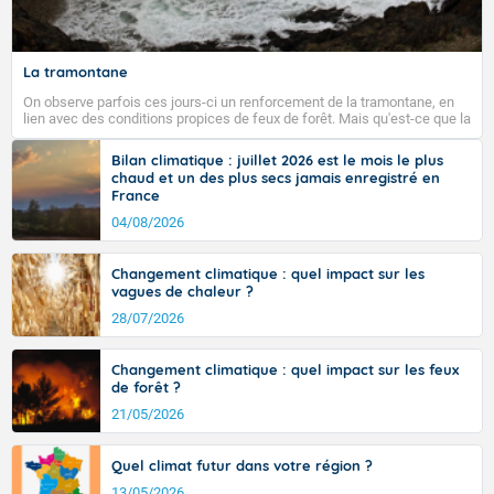
La tramontane
On observe parfois ces jours-ci un renforcement de la tramontane, en
lien avec des conditions propices de feux de forêt. Mais qu'est-ce que la
tramontane ? Quelles sont ses caractéristiques ? La tramontane est un
vent turbulent soufflant de secteur nord-ouest à nord, ou ouest à nord-
Bilan climatique : juillet 2026 est le mois le plus
ouest, dans un secteur qui part du Roussillon à la vallée de l’Aude et à
chaud et un des plus secs jamais enregistré en
l’ouest de l’Hérault. L’étymologie de ce vent vient du latin trasmontanus,
France
signifiant au-delà des monts, en allusion aux régions montagneuses
d’où provient ce vent.
04/08/2026
Changement climatique : quel impact sur les
vagues de chaleur ?
28/07/2026
Changement climatique : quel impact sur les feux
de forêt ?
21/05/2026
Quel climat futur dans votre région ?
13/05/2026