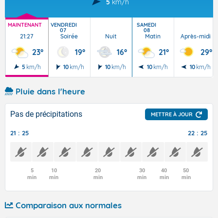
5
km/h
MAINTENANT
VENDREDI
SAMEDI
07
08
21:27
Soirée
Nuit
Matin
Après-midi
23°
19°
16°
21°
29°
5
km/h
10
km/h
10
km/h
10
km/h
10
km/h
Pluie dans l'heure
Pas de précipitations
METTRE À JOUR
21 : 25
22 : 25
5
10
20
30
40
50
min
min
min
min
min
min
Comparaison aux normales