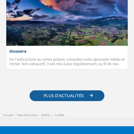
Glossaire
De l’anticyclone au vortex polaire, consultez notre glossaire météo et
climat. Non exhaustif, il est mis à jour régulièrement, au fil de nos
publications. Vous y trouverez également des liens utiles vers nos
contenus pédagogiques concernant les phénomènes
météorologiques et des informations scientifiques sur le
changement climatique.
PLUS D'ACTUALITÉS
Accueil
Pays de la Loire
Sarthe
Jupilles