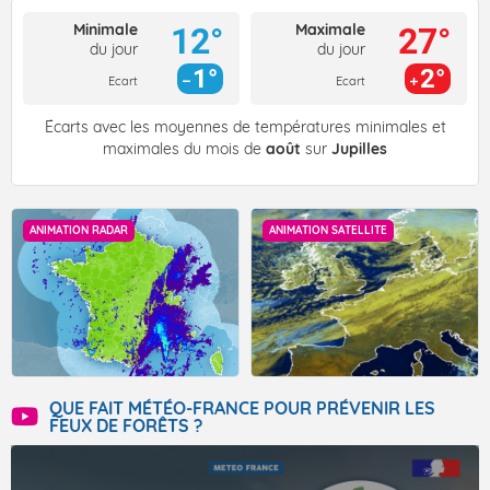
Minimale
Maximale
12°
27°
du jour
du jour
1°
2°
Ecart
Ecart
Écarts avec les moyennes de températures minimales et
maximales du mois de
août
sur
Jupilles
ANIMATION RADAR
ANIMATION SATELLITE
QUE FAIT MÉTÉO-FRANCE POUR PRÉVENIR LES
FEUX DE FORÊTS ?