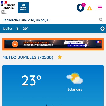
4
20°
Jupilles
Prévisions
TOUS LES RÉSULTATS
METEO JUPILLES (72500)
Articles
23°
Eclaircies