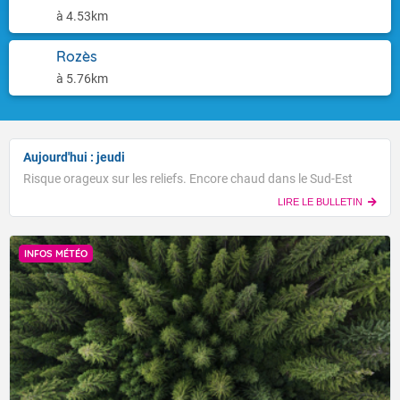
à 4.53km
Rozès
à 5.76km
Aujourd'hui : jeudi
Risque orageux sur les reliefs. Encore chaud dans le Sud-Est
LIRE LE BULLETIN
INFOS MÉTÉO