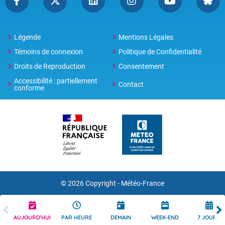
Légende
Mentions Légales
Témoins de connexion
Politique de Confidentialité
Droits de Reproduction
Consentement
Accessibilité : partiellement
Contact
conforme
© 2026 Copyright -
Météo-France
AUJOURD'HUI
PAR HEURE
DEMAIN
WEEK-END
7 JOURS