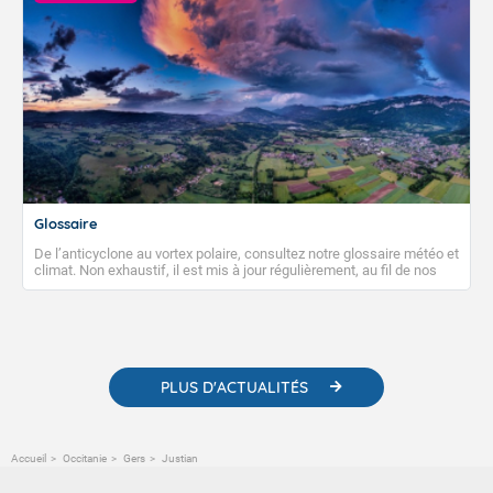
Glossaire
De l’anticyclone au vortex polaire, consultez notre glossaire météo et
climat. Non exhaustif, il est mis à jour régulièrement, au fil de nos
publications. Vous y trouverez également des liens utiles vers nos
contenus pédagogiques concernant les phénomènes
météorologiques et des informations scientifiques sur le
changement climatique.
PLUS D'ACTUALITÉS
Accueil
Occitanie
Gers
Justian