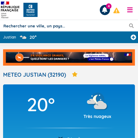
4
20°
Justian
Prévisions
TOUS LES RÉSULTATS
METEO JUSTIAN (32190)
Articles
20°
Très nuageux