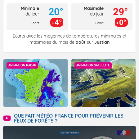
Minimale
Maximale
20°
29°
du jour
du jour
4°
0°
Ecart
Ecart
Écarts avec les moyennes de températures minimales et
maximales du mois de
août
sur
Justian
ANIMATION RADAR
ANIMATION SATELLITE
QUE FAIT MÉTÉO-FRANCE POUR PRÉVENIR LES
FEUX DE FORÊTS ?