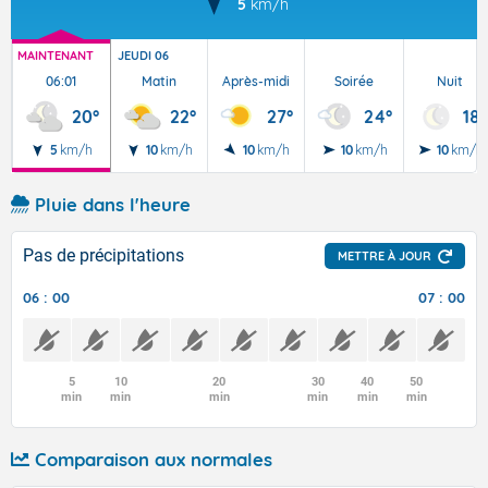
5
km/h
MAINTENANT
JEUDI 06
06:01
Matin
Après-midi
Soirée
Nuit
20°
22°
27°
24°
18°
5
km/h
10
km/h
10
km/h
10
km/h
10
km/h
Pluie dans l'heure
Pas de précipitations
METTRE À JOUR
06 : 00
07 : 00
5
10
20
30
40
50
min
min
min
min
min
min
Comparaison aux normales