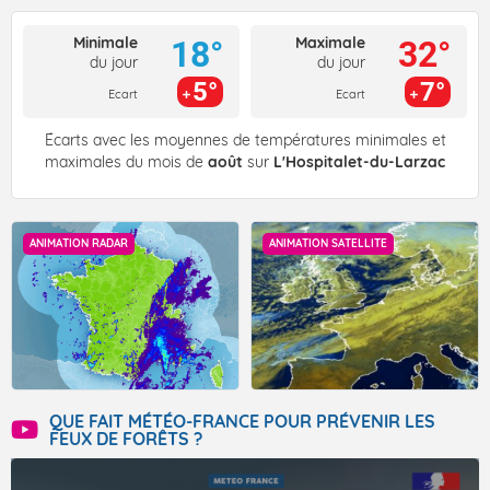
Minimale
Maximale
18°
32°
du jour
du jour
5°
7°
Ecart
Ecart
Écarts avec les moyennes de températures minimales et
maximales du mois de
août
sur
L'Hospitalet-du-Larzac
ANIMATION RADAR
ANIMATION SATELLITE
QUE FAIT MÉTÉO-FRANCE POUR PRÉVENIR LES
FEUX DE FORÊTS ?