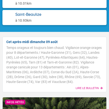
à 10.01km
Saint-Beaulize
à 10.93km
Cet après-midi dimanche 09 août
Temps orageux et toujours bien chaud. Vigilance orange orages
pour 8 départements / Haute-Garonne (31), Gers (32), Landes
(40), Lot-et-Garonne (47), Pyrénées-Atlantiques (64), Hautes-
Pyrénées (65), Tarn (81) et Tarn-et-Garonne (82). Vigilance
orange canicule pour 13 départements : Ain (01), Alpes-
Maritimes (06), Ardèche (07), Corse-du-Sud (2A), Haute-Corse
(2B), Drôme (26), Gard (30), Isère (38), Rhône (69), Savoie (73),
Haute-Savoie (74), Var (83) et Vaucluse (84).
LIRE LE BULLETIN
INFOS MÉTÉO