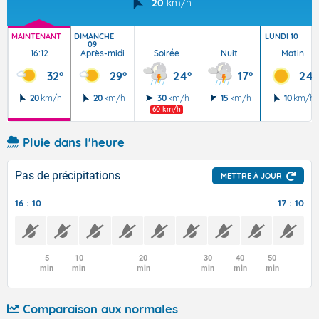
20
km/h
MAINTENANT
DIMANCHE
LUNDI 10
09
16:12
Après-midi
Soirée
Nuit
Matin
32°
29°
24°
17°
24°
20
km/h
20
km/h
30
km/h
15
km/h
10
km/h
60 km/h
Pluie dans l'heure
Pas de précipitations
METTRE À JOUR
16 : 10
17 : 10
5
10
20
30
40
50
min
min
min
min
min
min
Comparaison aux normales