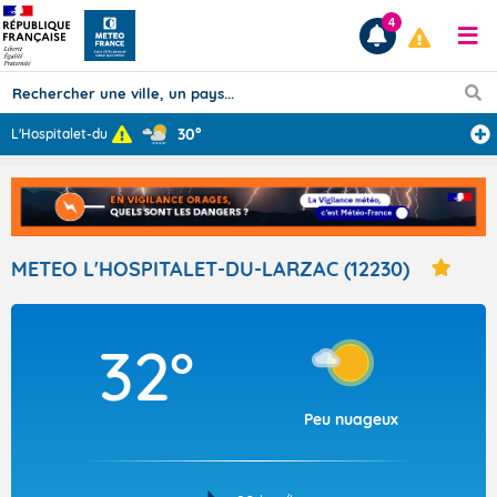
4
30°
L'Hospitalet-du
...
Prévisions
TOUS LES RÉSULTATS
METEO L'HOSPITALET-DU-LARZAC (12230)
Articles
32°
Peu nuageux