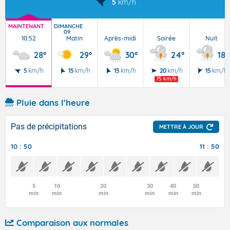
5
km/h
MAINTENANT
DIMANCHE
09
10:52
Matin
Après-midi
Soirée
Nuit
28°
29°
30°
24°
18°
5
km/h
15
km/h
15
km/h
20
km/h
15
km/h
75 km/h
Pluie dans l'heure
Pas de précipitations
METTRE À JOUR
10 : 50
11 : 50
5
10
20
30
40
50
min
min
min
min
min
min
Comparaison aux normales