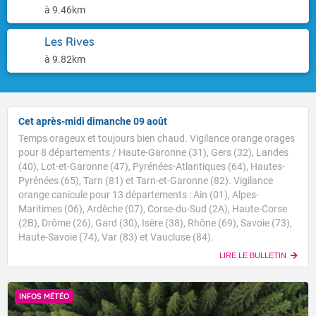
à 9.46km
Les Rives
à 9.82km
Cet après-midi dimanche 09 août
Temps orageux et toujours bien chaud. Vigilance orange orages
pour 8 départements / Haute-Garonne (31), Gers (32), Landes
(40), Lot-et-Garonne (47), Pyrénées-Atlantiques (64), Hautes-
Pyrénées (65), Tarn (81) et Tarn-et-Garonne (82). Vigilance
orange canicule pour 13 départements : Ain (01), Alpes-
Maritimes (06), Ardèche (07), Corse-du-Sud (2A), Haute-Corse
(2B), Drôme (26), Gard (30), Isère (38), Rhône (69), Savoie (73),
Haute-Savoie (74), Var (83) et Vaucluse (84).
LIRE LE BULLETIN
INFOS MÉTÉO