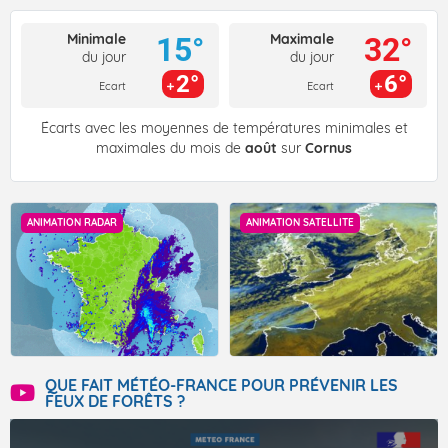
Minimale
Maximale
15°
32°
du jour
du jour
2°
6°
Ecart
Ecart
Écarts avec les moyennes de températures minimales et
maximales du mois de
août
sur
Cornus
ANIMATION RADAR
ANIMATION SATELLITE
QUE FAIT MÉTÉO-FRANCE POUR PRÉVENIR LES
FEUX DE FORÊTS ?