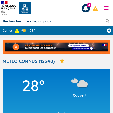
4
28°
Cornus
Prévisions
TOUS LES RÉSULTATS
METEO CORNUS (12540)
Articles
28°
Couvert