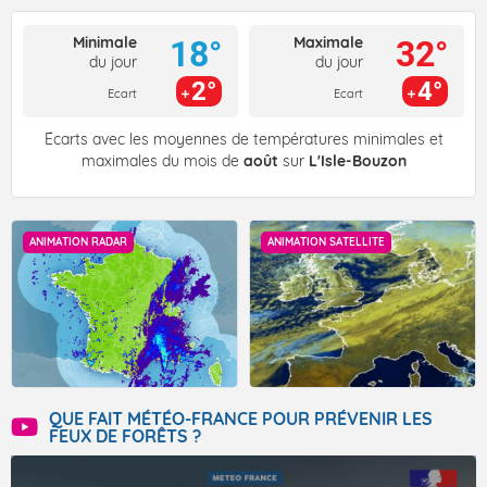
Minimale
Maximale
18°
32°
du jour
du jour
2°
4°
Ecart
Ecart
Écarts avec les moyennes de températures minimales et
maximales du mois de
août
sur
L'Isle-Bouzon
ANIMATION RADAR
ANIMATION SATELLITE
QUE FAIT MÉTÉO-FRANCE POUR PRÉVENIR LES
FEUX DE FORÊTS ?