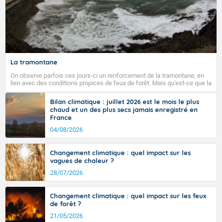
La tramontane
On observe parfois ces jours-ci un renforcement de la tramontane, en
lien avec des conditions propices de feux de forêt. Mais qu'est-ce que la
tramontane ? Quelles sont ses caractéristiques ? La tramontane est un
vent turbulent soufflant de secteur nord-ouest à nord, ou ouest à nord-
Bilan climatique : juillet 2026 est le mois le plus
ouest, dans un secteur qui part du Roussillon à la vallée de l’Aude et à
chaud et un des plus secs jamais enregistré en
l’ouest de l’Hérault. L’étymologie de ce vent vient du latin trasmontanus,
France
signifiant au-delà des monts, en allusion aux régions montagneuses
d’où provient ce vent.
04/08/2026
Changement climatique : quel impact sur les
vagues de chaleur ?
28/07/2026
Changement climatique : quel impact sur les feux
de forêt ?
21/05/2026