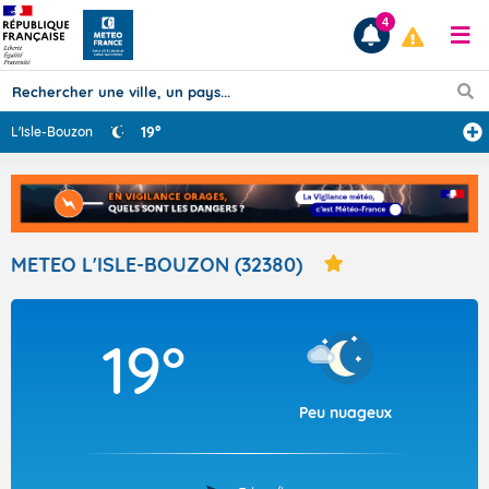
4
19°
L'Isle-Bouzon
Prévisions
TOUS LES RÉSULTATS
METEO L'ISLE-BOUZON (32380)
Articles
19°
Peu nuageux