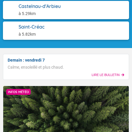
Castelnau-d'Arbieu
à 5.29km
Saint-Créac
à 5.82km
Demain : vendredi 7
Calme, ensoleillé et plus chaud.
LIRE LE BULLETIN
INFOS MÉTÉO