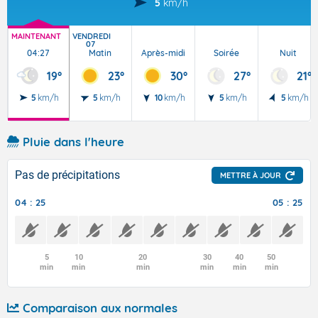
5
km/h
MAINTENANT
VENDREDI
07
04:27
Matin
Après-midi
Soirée
Nuit
19°
23°
30°
27°
21°
5
km/h
5
km/h
10
km/h
5
km/h
5
km/h
Pluie dans l'heure
Pas de précipitations
METTRE À JOUR
04 : 25
05 : 25
5
10
20
30
40
50
min
min
min
min
min
min
Comparaison aux normales