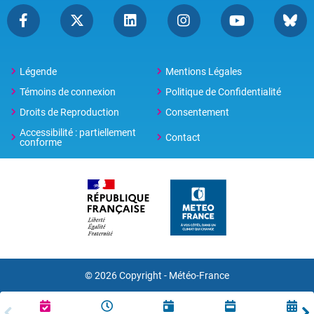
Légende
Mentions Légales
Témoins de connexion
Politique de Confidentialité
Droits de Reproduction
Consentement
Accessibilité : partiellement
Contact
conforme
© 2026 Copyright -
Météo-France