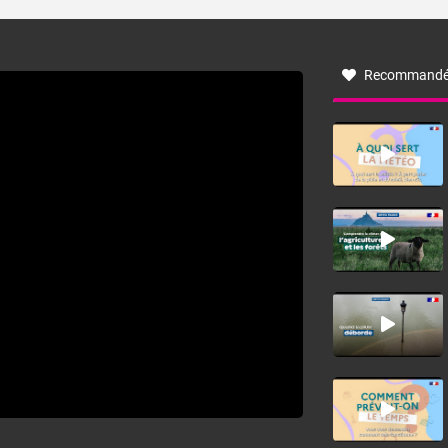
turbulent soufflant de secteur nord-ouest à nord, ou ouest
à nord-ouest, dans un secteur qui part du Roussillon à la
vallée de l’Aude et à l’ouest de l’Hérault. L’étymologie de
ce vent vient du latin trasmontanus, signifiant au-delà des
monts, en allusion aux régions montagneuses d’où
Recommandé
provient ce vent.