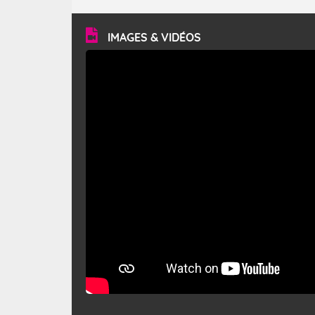
turbulent et généralement sec, pouvant souffler à une
vitesse moyenne de 50 km/h et atteindre 80 à 100 km/h
en rafales, parfois davantage. Il parcourt la basse vallée
du Rhône et la Provence et envahit le littoral
IMAGES & VIDÉOS
méditerranéen à partir de la Camargue.