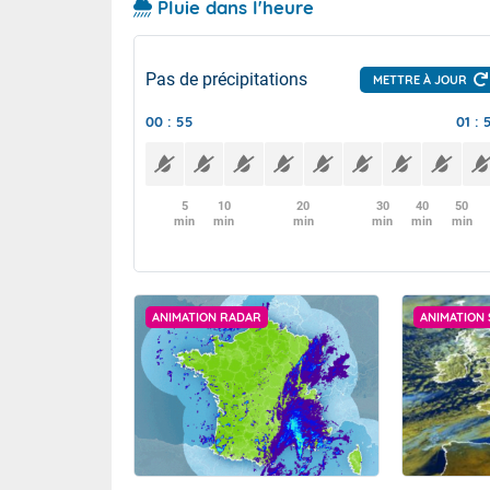
Pluie dans l'heure
Pas de précipitations
METTRE À JOUR
00 : 55
01 : 
5
10
20
30
40
50
min
min
min
min
min
min
ANIMATION RADAR
ANIMATION 