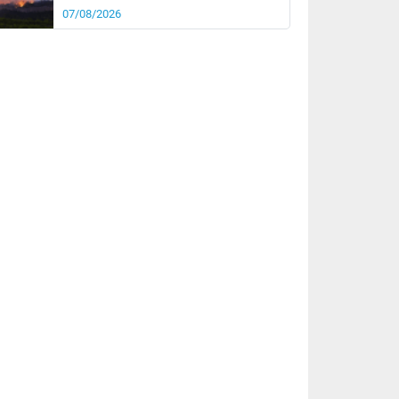
07/08/2026
rée
Nuit
28°
22°
km/h
10
km/h
km/h