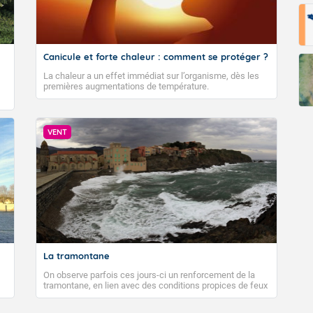
Canicule et forte chaleur : comment se protéger ?
La chaleur a un effet immédiat sur l’organisme, dès les
premières augmentations de température.
VENT
La tramontane
On observe parfois ces jours-ci un renforcement de la
tramontane, en lien avec des conditions propices de feux
de forêt. Mais qu'est-ce que la tramontane ? Quelles sont
ses caractéristiques ? La tramontane est un vent