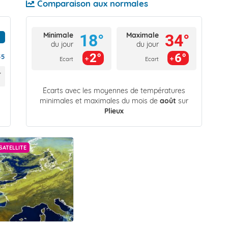
Comparaison aux normales
Minimale
Maximale
18°
34°
du jour
du jour
2°
6°
55
Ecart
Ecart
Écarts avec les moyennes de températures
minimales et maximales du mois de
août
sur
Plieux
SATELLITE