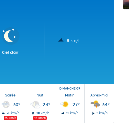
t Futuna
oid
5
km/h
Ciel clair
DIMANCHE 09
Soirée
Nuit
Matin
Après-midi
Soi
30°
24°
27°
34°
20
km/h
20
km/h
15
km/h
5
km/h
10
65 km/h
45 km/h
45 