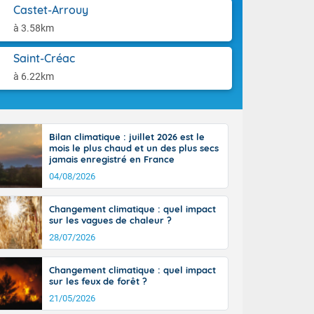
orages
aison.
Castet-Arrouy
ne, le Poitou-
à 3.58km
 de 8 à 13
re 26 sur le
Saint-Créac
 nouveau
 dans le sud-
à 6.22km
Bilan climatique : juillet 2026 est le
mois le plus chaud et un des plus secs
jamais enregistré en France
04/08/2026
Changement climatique : quel impact
sur les vagues de chaleur ?
28/07/2026
Changement climatique : quel impact
sur les feux de forêt ?
21/05/2026