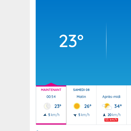
Wallis e
Grand fr
23°
MAINTENANT
SAMEDI 08
00:54
Matin
Après-midi
23°
26°
34°
5
km/h
5
km/h
20
km/h
55 km/h