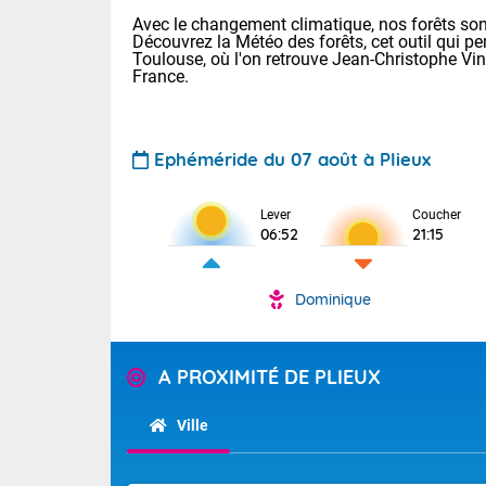
Avec le changement climatique, nos forêts sont
Découvrez la Météo des forêts, cet outil qui pe
Toulouse, où l'on retrouve Jean-Christophe Vi
France.
Ephéméride du 07 août à Plieux
Lever
Coucher
Voici les tem
06:52
21:15
31 Lyon : 35 
: 32 Nancy : 
32 Lille : 28 
Dominique
TENDANCE P
Demain : sam
Pour la sema
Très chaud
A PROXIMITÉ DE PLIEUX
Au niveau du 
En matinée, le
températures 
Ville
Le soleil domi
Tendance des
donnent quel
2026 :
sur les Pyrén