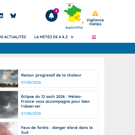
4
Vigilance
météo
Aujourd'hui
OS ACTUALITÉS
LA MÉTÉO DE A À Z
Articles
ngers
Retour progressif de la chaleur
Phénomènes dangereux de J+2 à J+7
07/08/2026
civile
Avertissement pluies intenses à l'échelle
des communes (Apic)
és
Éclipse du 12 août 2026 : Météo-
Bulletins Marine
France vous accompagne pour bien
l'observer
ateur de
Bulletins d'estimation du risque
d'avalanche
07/08/2026
-pompier
Météo des forêts
Feux de forêts : danger élevé dans le
Vigicrues
Sud