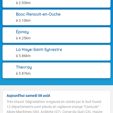
à 2.93km
Bosc-Renoult-en-Ouche
à 3.10km
Épinay
à 4.25km
La Haye-Saint-Sylvestre
à 5.86km
Thevray
à 5.87km
Aujourd'hui samedi 08 août
Très chaud. Dégradation orageuse en soirée par le Sud-Ouest.
12 départements sont placés en vigilance orange "Canicule" :
Alpes-Maritimes (06), Ardèche (07), Corse-du-Sud (2A), Haute-