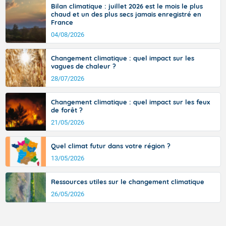
vent turbulent soufflant de secteur nord-ouest à nord, ou ouest à nord-
sur la quasi-totalité du pays, hors côtes de Manche,
Bilan climatique : juillet 2026 est le mois le plus
ouest, dans un secteur qui part du Roussillon à la vallée de l’Aude et à
chaud et un des plus secs jamais enregistré en
avec 34 à 38 degrés dans le sud du pays et même
l’ouest de l’Hérault. L’étymologie de ce vent vient du latin trasmontanus,
France
signifiant au-delà des monts, en allusion aux régions montagneuses
localement 38 ou 39 sur Midi-Pyrénées, et 39 à 40
d’où provient ce vent.
04/08/2026
dans le Gard.
Changement climatique : quel impact sur les
vagues de chaleur ?
Fermer
28/07/2026
Changement climatique : quel impact sur les feux
de forêt ?
21/05/2026
Quel climat futur dans votre région ?
13/05/2026
Ressources utiles sur le changement climatique
26/05/2026