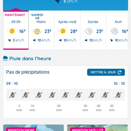
5
km/h
MAINTENANT
SAMEDI
08
09:09
Matin
Après-midi
Soirée
Nuit
16°
23°
28°
23°
16°
5
km/h
10
km/h
10
km/h
10
km/h
10
km/h
Pluie dans l'heure
Pas de précipitations
METTRE À JOUR
09 : 10
10 : 10
5
10
20
30
40
50
min
min
min
min
min
min
ANIMATION RADAR
ANIMATION SATELLITE