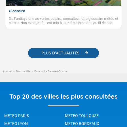
Glossaire
De l’anticyclone au vortex polaire, consultez notre glossaire météo et
climat. Non exhaustif, il est mis à jour régulièrement, au fil de nos
publications. Vous y trouverez également des liens utiles vers nos
contenus pédagogiques concernant les phénomènes
météorologiques et des informations scientifiques sur le
changement climatique.
PLUS D'ACTUALITÉS
Accueil
Normandie
Eure
La Barre-en-Ouche
Top 20 des villes les plus consultées
METEO PARIS
METEO TOULOUSE
METEO LYON
METEO BORDEAUX