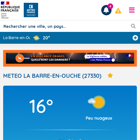
4
20°
La Barre-en-Ouc
...
Prévisions
TOUS LES RÉSULTATS
METEO LA BARRE-EN-OUCHE (27330)
Articles
16°
Peu nuageux