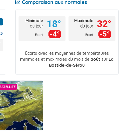
Comparaison aux normales
Minimale
Maximale
18°
32°
du jour
du jour
4°
5°
25
Ecart
Ecart
Écarts avec les moyennes de températures
minimales et maximales du mois de
août
sur
La
Bastide-de-Sérou
SATELLITE