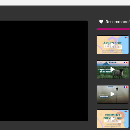
turbulent soufflant de secteur nord-ouest à nord, ou ouest
à nord-ouest, dans un secteur qui part du Roussillon à la
vallée de l’Aude et à l’ouest de l’Hérault. L’étymologie de
ce vent vient du latin trasmontanus, signifiant au-delà des
monts, en allusion aux régions montagneuses d’où
Recommandé
provient ce vent.