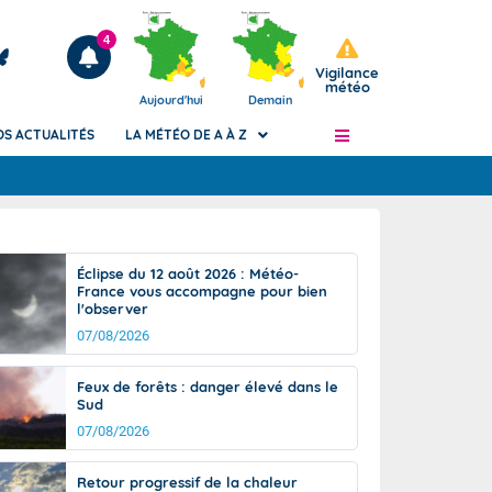
4
Vigilance
météo
Aujourd'hui
Demain
OS ACTUALITÉS
LA MÉTÉO DE A À Z
Articles
ngers
Éclipse du 12 août 2026 : Météo-
Phénomènes dangereux de J+2 à J+7
France vous accompagne pour bien
civile
l'observer
Avertissement pluies intenses à l'échelle
des communes (Apic)
07/08/2026
és
Bulletins Marine
Feux de forêts : danger élevé dans le
ateur de
Bulletins d'estimation du risque
Sud
d'avalanche
07/08/2026
-pompier
Météo des forêts
Vigicrues
Retour progressif de la chaleur