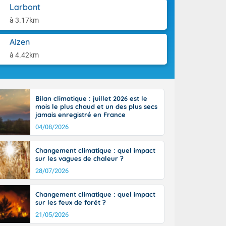
aison.
Larbont
n peu moins
t 25 à 30
à 3.17km
0 à 35 degrés
rranéen.
Alzen
à 4.42km
-France jusque
Bilan climatique : juillet 2026 est le
sur la Corse.
mois le plus chaud et un des plus secs
des Pyrénées,
jamais enregistré en France
. En marge de
04/08/2026
rection de la
di. En soirée,
Changement climatique : quel impact
 sur
sur les vagues de chaleur ?
e thermomètre
28/07/2026
squ'à 22 à 24,
culier, sur le
Changement climatique : quel impact
, hors côtes
sur les feux de forêt ?
nt 38 ou 39
21/05/2026