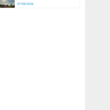
07/08/2026
it
19°
km/h