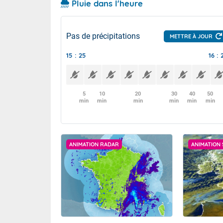
Pluie dans l'heure
Pas de précipitations
METTRE À JOUR
15 : 25
16 : 
5
10
20
30
40
50
min
min
min
min
min
min
ANIMATION RADAR
ANIMATION 