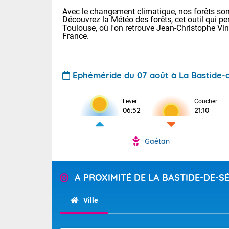
Avec le changement climatique, nos forêts sont
Découvrez la Météo des forêts, cet outil qui pe
Toulouse, où l'on retrouve Jean-Christophe Vi
France.
Ephéméride du 07 août à La Bastide-
Voici les tem
Lever
Coucher
: 18/25 Paris
06:52
21:10
Clermont-Fd :
Limoges : 21/
Lille : 18/26
Gaétan
TENDANCE P
Cet après-mi
Pour la sema
Calme, enso
A PROXIMITÉ DE LA BASTIDE-DE-S
Au niveau du 
températures 
La journée s'
Ville
territoire. Se
Tendance des
chaîne des Py
2026 :
mistral souff