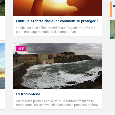
Fermer
Canicule et forte chaleur : comment se protéger ?
La chaleur a un effet immédiat sur l’organisme, dès les
premières augmentations de température.
VENT
La tramontane
On observe parfois ces jours-ci un renforcement de la
tramontane, en lien avec des conditions propices de feux
de forêt. Mais qu'est-ce que la tramontane ? Quelles sont
ses caractéristiques ? La tramontane est un vent