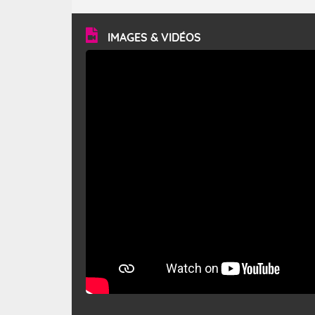
turbulent et généralement sec, pouvant souffler à une
vitesse moyenne de 50 km/h et atteindre 80 à 100 km/h
en rafales, parfois davantage. Il parcourt la basse vallée
du Rhône et la Provence et envahit le littoral
IMAGES & VIDÉOS
méditerranéen à partir de la Camargue.