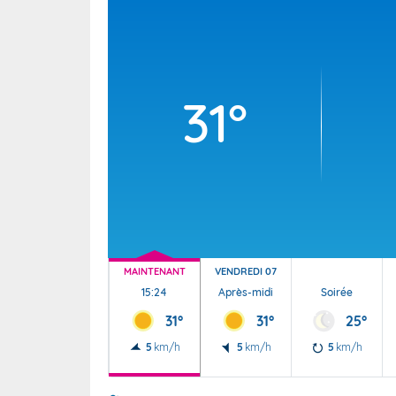
Wallis e
Grand fr
31°
MAINTENANT
VENDREDI 07
15:24
Après-midi
Soirée
31°
31°
25°
5
km/h
5
km/h
5
km/h