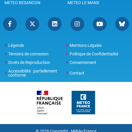
METEO BESANCON
METEO LE MANS
Légende
Mentions Légales
Témoins de connexion
Politique de Confidentialité
Droits de Reproduction
Consentement
Accessibilité : partiellement
Contact
conforme
© 2026 Copyright -
Météo-France