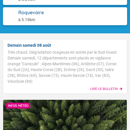
Roquevaire
à 5.19km
Demain samedi 08 août
Très chaud. Dégradation orageuse en soirée par le Sud-Ouest.
Demain samedi, 12 départements sont placés en vigilance
orange "Canicule" : Alpes-Maritimes (06), Ardèche (07), Corse-
du-Sud (2A), Haute-Corse (2B), Drôme (26), Gard (30), Isère
(38), Rhône (69), Savoie (73), Haute-Savoie (74), Var (83),
Vaucluse (84)
LIRE LE BULLETIN
INFOS MÉTÉO