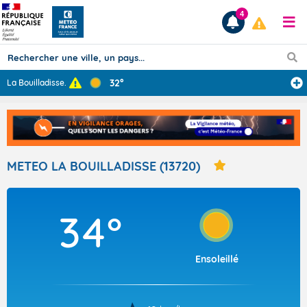
4
32°
La Bouilladisse
...
Prévisions
TOUS LES RÉSULTATS
METEO LA BOUILLADISSE (13720)
Articles
34°
Ensoleillé