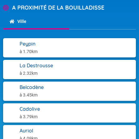
A PROXIMITÉ DE LA BOUILLADISSE
Ville
Peypin
à 1.70km
La Destrousse
à 2.32km
Belcodène
à 3.45km
Cadolive
à 3.79km
Auriol
à 4.09km