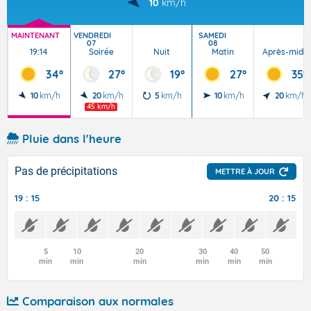
10
km/h
MAINTENANT
VENDREDI
SAMEDI
07
08
19:14
Soirée
Nuit
Matin
Après-midi
34°
27°
19°
27°
35°
10
km/h
20
km/h
5
km/h
10
km/h
20
km/h
45 km/h
Pluie dans l'heure
Pas de précipitations
METTRE À JOUR
19 : 15
20 : 15
5
10
20
30
40
50
min
min
min
min
min
min
Comparaison aux normales