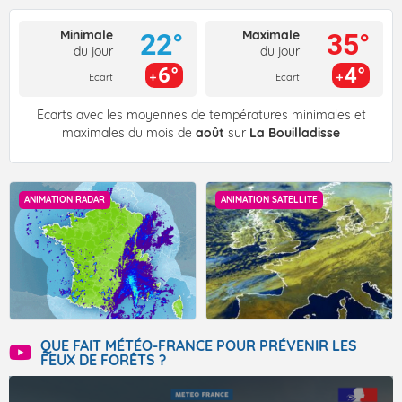
Minimale
Maximale
22°
35°
du jour
du jour
6°
4°
Ecart
Ecart
Écarts avec les moyennes de températures minimales et
maximales du mois de
août
sur
La Bouilladisse
ANIMATION RADAR
ANIMATION SATELLITE
QUE FAIT MÉTÉO-FRANCE POUR PRÉVENIR LES
FEUX DE FORÊTS ?