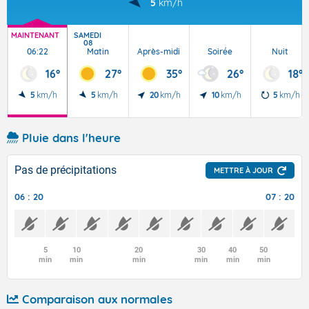
5
km/h
MAINTENANT
SAMEDI
08
06:22
Matin
Après-midi
Soirée
Nuit
16°
27°
35°
26°
18°
5
km/h
5
km/h
20
km/h
10
km/h
5
km/h
Pluie dans l'heure
Pas de précipitations
METTRE À JOUR
06 : 20
07 : 20
5
10
20
30
40
50
min
min
min
min
min
min
Comparaison aux normales