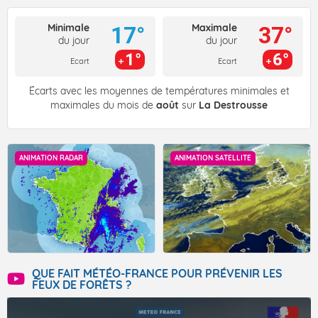
Minimale
Maximale
17°
37°
du jour
du jour
1°
6°
Ecart
Ecart
Écarts avec les moyennes de températures minimales et
maximales du mois de
août
sur
La Destrousse
ANIMATION RADAR
ANIMATION SATELLITE
QUE FAIT MÉTÉO-FRANCE POUR PRÉVENIR LES
FEUX DE FORÊTS ?