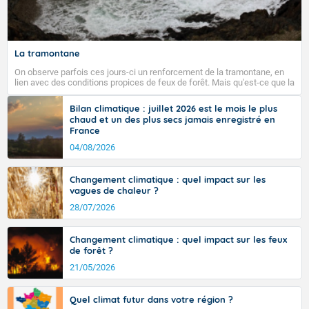
Fermer
La tramontane
On observe parfois ces jours-ci un renforcement de la tramontane, en
lien avec des conditions propices de feux de forêt. Mais qu'est-ce que la
tramontane ? Quelles sont ses caractéristiques ? La tramontane est un
vent turbulent soufflant de secteur nord-ouest à nord, ou ouest à nord-
Bilan climatique : juillet 2026 est le mois le plus
ouest, dans un secteur qui part du Roussillon à la vallée de l’Aude et à
chaud et un des plus secs jamais enregistré en
l’ouest de l’Hérault. L’étymologie de ce vent vient du latin trasmontanus,
France
signifiant au-delà des monts, en allusion aux régions montagneuses
d’où provient ce vent.
04/08/2026
Changement climatique : quel impact sur les
vagues de chaleur ?
28/07/2026
Changement climatique : quel impact sur les feux
de forêt ?
21/05/2026
Quel climat futur dans votre région ?