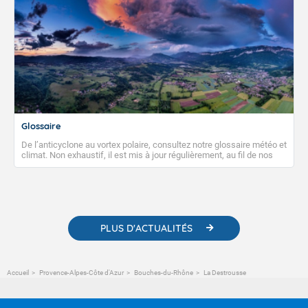
Glossaire
De l’anticyclone au vortex polaire, consultez notre glossaire météo et
climat. Non exhaustif, il est mis à jour régulièrement, au fil de nos
publications. Vous y trouverez également des liens utiles vers nos
contenus pédagogiques concernant les phénomènes
météorologiques et des informations scientifiques sur le
changement climatique.
PLUS D'ACTUALITÉS
Accueil
Provence-Alpes-Côte d'Azur
Bouches-du-Rhône
La Destrousse