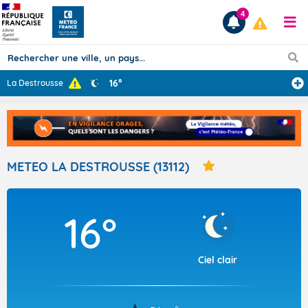
4
16°
La Destrousse
Prévisions
TOUS LES RÉSULTATS
METEO LA DESTROUSSE (13112)
Articles
16°
Ciel clair