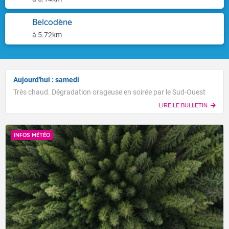
Belcodène
à 5.72km
Aujourd'hui : samedi
Très chaud. Dégradation orageuse en soirée par le Sud-Ouest
LIRE LE BULLETIN
INFOS MÉTÉO