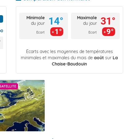
Minimale
Maximale
14°
31°
du jour
du jour
1°
9°
00
Ecart
Ecart
Écarts avec les moyennes de températures
minimales et maximales du mois de
août
sur
La
Chaise-Baudouin
SATELLITE