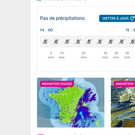
Pas de précipitations
METTRE À JOUR
14 : 00
15 : 
5
10
20
30
40
50
min
min
min
min
min
min
ANIMATION RADAR
ANIMATION 