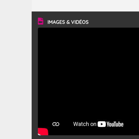
caractéristiques ? Le mistral est un vent régional,
turbulent et généralement sec, pouvant souffler à une
vitesse moyenne de 50 km/h et atteindre 80 à 100 km/h
en rafales, parfois davantage. Il parcourt la basse vallée
du Rhône et la Provence et envahit le littoral
IMAGES & VIDÉOS
méditerranéen à partir de la Camargue.