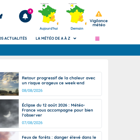
4
Vigilance
météo
Aujourd'hui
Demain
OS ACTUALITÉS
LA MÉTÉO DE A À Z
Articles
ngers
Retour progressif de la chaleur avec
Phénomènes dangereux de J+2 à J+7
un risque orageux ce week-end
civile
Avertissement pluies intenses à l'échelle
08/08/2026
des communes (Apic)
és
Bulletins Marine
Éclipse du 12 août 2026 : Météo-
France vous accompagne pour bien
ateur de
Bulletins d'estimation du risque
l'observer
d'avalanche
07/08/2026
-pompier
Météo des forêts
Vigicrues
Feux de forêts : danger élevé dans le