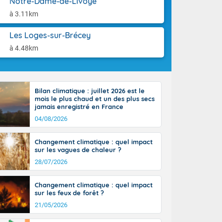
Notre-Dame-de-Livoye
st du pays en
aison.
que sur la
à 3.11km
, la chaine
 par
Les Loges-sur-Brécey
ure nuageuse
à 4.48km
n seconde
e Midi-
u-Charentes.
 90 km/h. Les
Bilan climatique : juillet 2026 est le
 30 degrés
mois le plus chaud et un des plus secs
e, avec 34 à
jamais enregistré en France
s, et 39 à 40
04/08/2026
Changement climatique : quel impact
sur les vagues de chaleur ?
28/07/2026
e-Aquitaine,
Changement climatique : quel impact
'Île-de-
sur les feux de forêt ?
isolés
21/05/2026
maritimes sont
 ondées sont