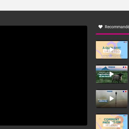
ses caractéristiques ? La tramontane est un vent
turbulent soufflant de secteur nord-ouest à nord, ou ouest
à nord-ouest, dans un secteur qui part du Roussillon à la
vallée de l’Aude et à l’ouest de l’Hérault. L’étymologie de
ce vent vient du latin trasmontanus, signifiant au-delà des
monts, en allusion aux régions montagneuses d’où
Recommandé
provient ce vent.