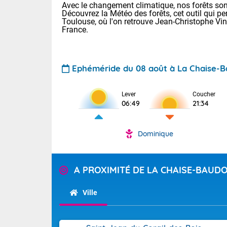
Avec le changement climatique, nos forêts sont
Découvrez la Météo des forêts, cet outil qui pe
Toulouse, où l'on retrouve Jean-Christophe Vi
France.
Ephéméride du 08 août à La Chaise-B
Voici les tem
Lever
Coucher
06:49
21:34
: 22/28 Paris
Clermont-Fd :
Limoges : 24/
Dominique
Lille : 22/29
TENDANCE P
Cet après-mi
Pour la sema
A PROXIMITÉ DE LA CHAISE-BAUD
Très chaud
départemen
Au niveau du 
températures 
Maritimes 
Ville
(26), Gard 
Tendance des
(83), et Vau
2026 :