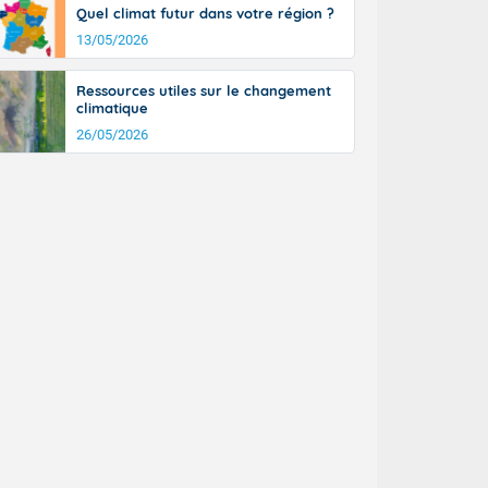
tinée, un peu
Quel climat futur dans votre région ?
ud du pays en
13/05/2026
tique. Des
ers le Jura et
Ressources utiles sur le changement
ancs de
climatique
t lumineux et
26/05/2026
nise sur le
ipitations en
km/h. Côté
mprises entre
 17 en Anjou.
açade
des pointes