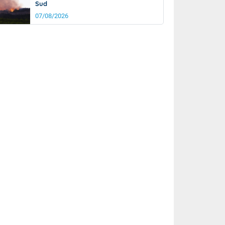
Sud
07/08/2026
it
16°
km/h