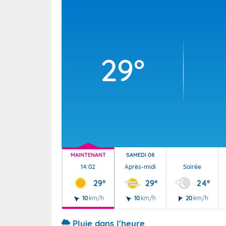
Wallis e
Grand fr
29°
MAINTENANT
SAMEDI 08
14:02
Après-midi
Soirée
29°
29°
24°
10
km/h
10
km/h
20
km/h
Pluie dans l'heure