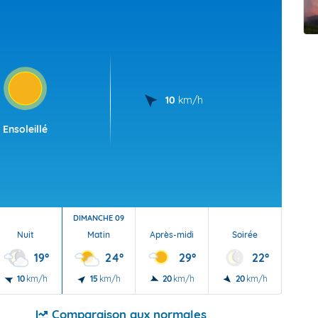
t Futuna
oid
10
km/h
Ensoleillé
DIMANCHE 09
Nuit
Matin
Après-midi
Soirée
Nu
19°
24°
29°
22°
10
km/h
15
km/h
20
km/h
20
km/h
10
Comparaison aux normales