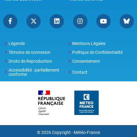
Légende
Mentions Légales
Témoins de connexion
Politique de Confidentialité
Droits de Reproduction
Consentement
Accessibilité : partiellement
Contact
conforme
© 2026 Copyright -
Météo-France