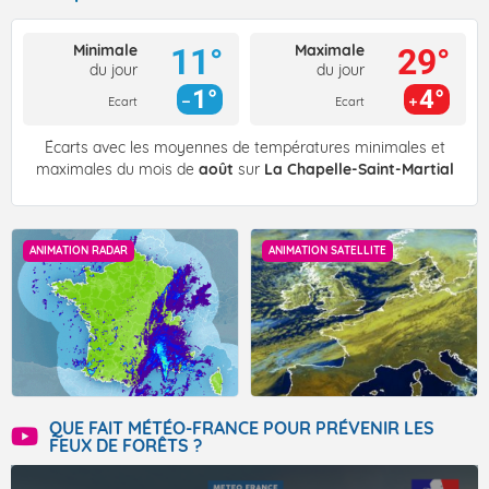
Minimale
Maximale
11°
29°
du jour
du jour
1°
4°
Ecart
Ecart
Écarts avec les moyennes de températures minimales et
maximales du mois de
août
sur
La Chapelle-Saint-Martial
ANIMATION RADAR
ANIMATION SATELLITE
QUE FAIT MÉTÉO-FRANCE POUR PRÉVENIR LES
FEUX DE FORÊTS ?