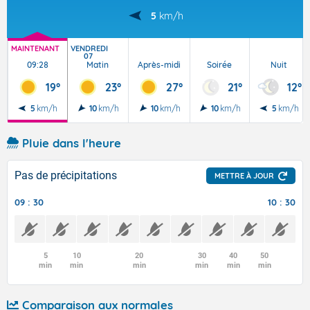
5
km/h
MAINTENANT
VENDREDI
07
09:28
Matin
Après-midi
Soirée
Nuit
19°
23°
27°
21°
12°
5
km/h
10
km/h
10
km/h
10
km/h
5
km/h
Pluie dans l'heure
Pas de précipitations
METTRE À JOUR
09 : 30
10 : 30
5
10
20
30
40
50
min
min
min
min
min
min
Comparaison aux normales