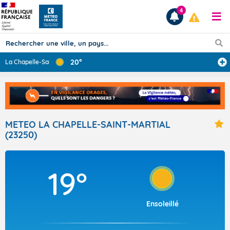
4
20°
La Chapelle-Sai
...
Prévisions
TOUS LES RÉSULTATS
METEO LA CHAPELLE-SAINT-MARTIAL
(23250)
Articles
19°
Ensoleillé