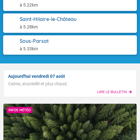
à 5.22km
Saint-Hilaire-le-Château
à 5.28km
Sous-Parsat
à 5.33km
Aujourd'hui vendredi 07 août
Calme, ensoleillé et plus chaud.
LIRE LE BULLETIN
INFOS MÉTÉO