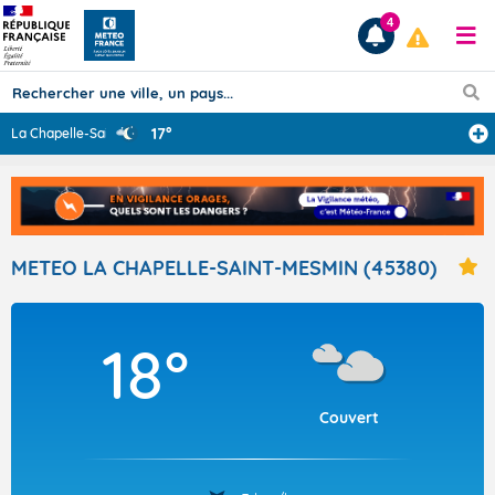
4
17°
La Chapelle-Sai
...
Prévisions
TOUS LES RÉSULTATS
METEO LA CHAPELLE-SAINT-MESMIN (45380)
Articles
18°
Couvert