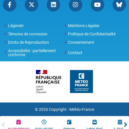
Légende
Mentions Légales
Témoins de connexion
Politique de Confidentialité
Droits de Reproduction
Consentement
Accessibilité : partiellement
Contact
conforme
© 2026 Copyright -
Météo-France