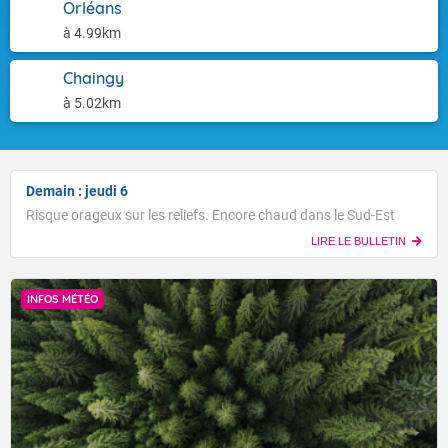
Orléans
à 4.99km
Chaingy
à 5.02km
Demain : jeudi 6
Risque orageux sur les reliefs. Encore chaud dans le Sud-Est
LIRE LE BULLETIN
INFOS MÉTÉO