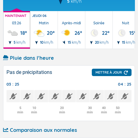
5
km/h
MAINTENANT
JEUDI 06
03:26
Matin
Après-midi
Soirée
Nuit
18°
20°
26°
22°
15°
5
km/h
10
km/h
15
km/h
20
km/h
15
km/h
Pluie dans l'heure
Pas de précipitations
METTRE À JOUR
03 : 25
04 : 25
5
10
20
30
40
50
min
min
min
min
min
min
Comparaison aux normales