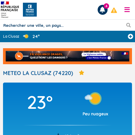
4
24°
La Clusaz
Prévisions
TOUS LES RÉSULTATS
METEO LA CLUSAZ (74220)
Articles
23°
Peu nuageux