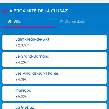
A PROXIMITÉ DE LA CLUSAZ
Ville
Station de ski
Saint-Jean-de-Sixt
à 2.37km
Le Grand-Bornand
à 4.20km
Les Villards-sur-Thônes
à 4.39km
Manigod
à 6.33km
La Giettaz