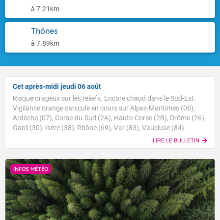
à 7.21km
Thônes
à 7.89km
Cet après-midi jeudi 06 août
Risque orageux sur les reliefs. Encore chaud dans le Sud-Est.
Vigilance orange canicule en cours sur Alpes-Maritimes (06),
Ardèche (07), Corse-du-Sud (2A), Haute-Corse (2B), Drôme (26),
Gard (30), Isère (38), Rhône (69), Var (83), Vaucluse (84).
LIRE LE BULLETIN
INFOS MÉTÉO