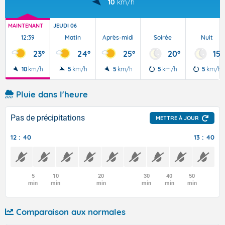
10
km/h
MAINTENANT
JEUDI 06
12:39
Matin
Après-midi
Soirée
Nuit
23°
24°
25°
20°
15°
10
km/h
5
km/h
5
km/h
5
km/h
5
km/h
Pluie dans l'heure
Pas de précipitations
METTRE À JOUR
12 : 40
13 : 40
5
10
20
30
40
50
min
min
min
min
min
min
Comparaison aux normales