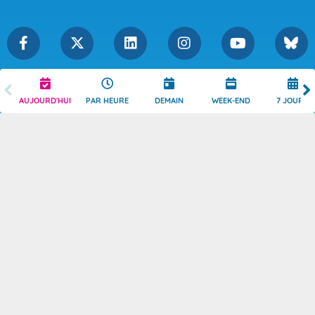
Légende
Mentions Légales
AUJOURD'HUI
PAR HEURE
DEMAIN
WEEK-END
7 JOURS
Témoins de connexion
Politique de Confidentialité
Droits de Reproduction
Consentement
Accessibilité : partiellement
Contact
conforme
© 2026 Copyright -
Météo-France