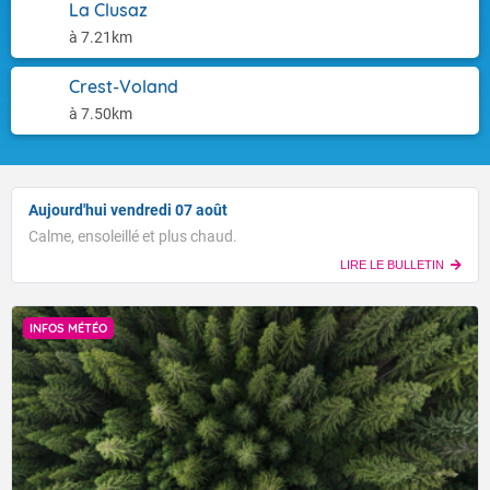
La Clusaz
à 7.21km
Crest-Voland
à 7.50km
Aujourd'hui vendredi 07 août
Calme, ensoleillé et plus chaud.
LIRE LE BULLETIN
INFOS MÉTÉO