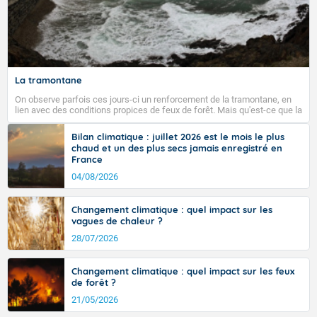
La tramontane
On observe parfois ces jours-ci un renforcement de la tramontane, en
lien avec des conditions propices de feux de forêt. Mais qu'est-ce que la
tramontane ? Quelles sont ses caractéristiques ? La tramontane est un
vent turbulent soufflant de secteur nord-ouest à nord, ou ouest à nord-
Bilan climatique : juillet 2026 est le mois le plus
ouest, dans un secteur qui part du Roussillon à la vallée de l’Aude et à
chaud et un des plus secs jamais enregistré en
l’ouest de l’Hérault. L’étymologie de ce vent vient du latin trasmontanus,
France
signifiant au-delà des monts, en allusion aux régions montagneuses
d’où provient ce vent.
04/08/2026
Changement climatique : quel impact sur les
vagues de chaleur ?
28/07/2026
Changement climatique : quel impact sur les feux
de forêt ?
21/05/2026