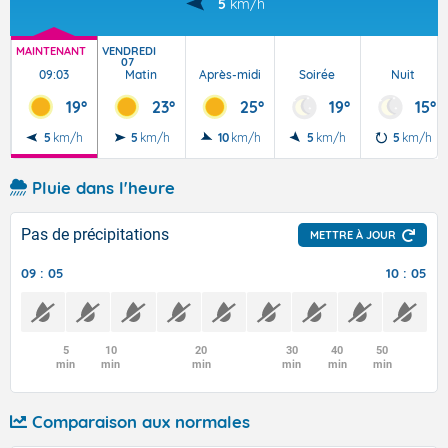
5
km/h
MAINTENANT
VENDREDI
07
09:03
Matin
Après-midi
Soirée
Nuit
19°
23°
25°
19°
15°
5
km/h
5
km/h
10
km/h
5
km/h
5
km/h
Pluie dans l'heure
Pas de précipitations
METTRE À JOUR
09 : 05
10 : 05
5
10
20
30
40
50
min
min
min
min
min
min
Comparaison aux normales