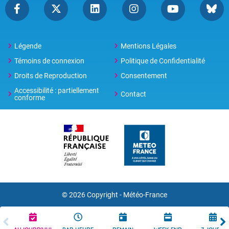
Légende
Mentions Légales
Témoins de connexion
Politique de Confidentialité
Droits de Reproduction
Consentement
Accessibilité : partiellement
Contact
conforme
© 2026 Copyright -
Météo-France