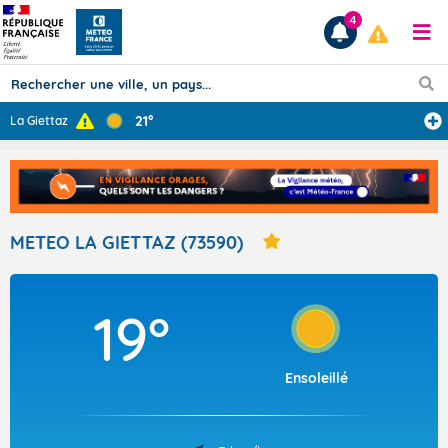
4
21°
La Giettaz
Prévisions
TOUS LES RÉSULTATS
METEO LA GIETTAZ (73590)
Articles
19°
Ensoleillé