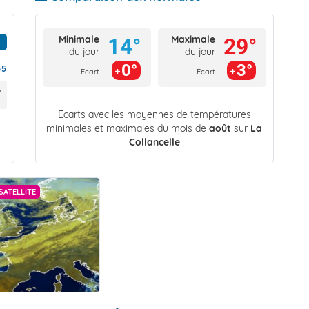
Minimale
Maximale
14°
29°
du jour
du jour
0°
3°
55
Ecart
Ecart
Écarts avec les moyennes de températures
minimales et maximales du mois de
août
sur
La
Collancelle
SATELLITE