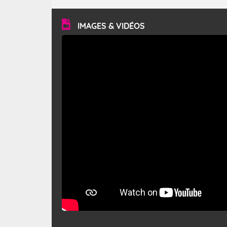
turbulent et généralement sec, pouvant souffler à une
vitesse moyenne de 50 km/h et atteindre 80 à 100 km/h
en rafales, parfois davantage. Il parcourt la basse vallée
du Rhône et la Provence et envahit le littoral
IMAGES & VIDÉOS
méditerranéen à partir de la Camargue.