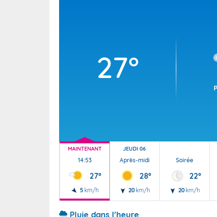
Wallis e
Grand fr
27°
MAINTENANT
JEUDI 06
14:53
Après-midi
Soirée
27°
28°
22°
5
km/h
20
km/h
20
km/h
Pluie dans l'heure