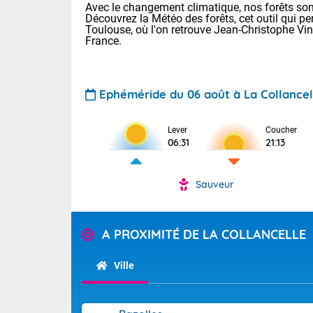
Avec le changement climatique, nos forêts sont
Découvrez la Météo des forêts, cet outil qui pe
Toulouse, où l'on retrouve Jean-Christophe Vi
France.
Ephéméride du 06 août à La Collancel
Voici les tem
Lever
Coucher
06:31
21:13
: 18/23 Paris
Clermont-Fd :
Limoges : 20/
Sauveur
Lille : 19/24
TENDANCE P
Cet après-mid
Pour la sema
A PROXIMITÉ DE LA COLLANCELLE
Risque orag
orange cani
Cette semain
temps devrait 
du-Sud (2A)
Ville
(69), Var (8
Tendance des
2026 :
Sur le Sud-Oue