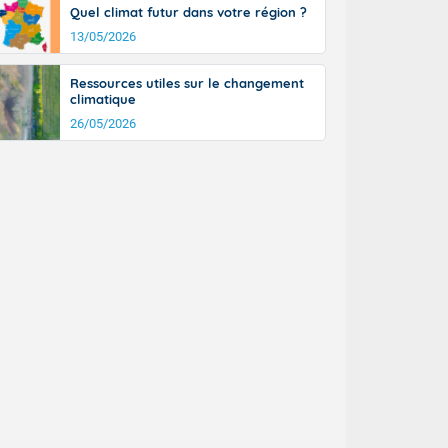
Quel climat futur dans votre région ?
n général, 14
r
13/05/2026
sse, il fait
ouvent 30 à 35
Ressources utiles sur le changement
climatique
26/05/2026