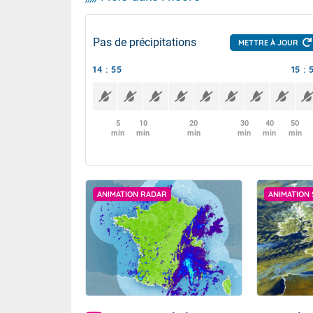
Pas de précipitations
METTRE À JOUR
14 : 55
15 : 
5
10
20
30
40
50
min
min
min
min
min
min
ANIMATION RADAR
ANIMATION 