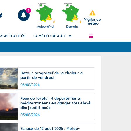
4
Vigilance
météo
Aujourd'hui
Demain
OS ACTUALITÉS
LA MÉTÉO DE A À Z
Articles
ngers
Retour progressif de la chaleur à
Phénomènes dangereux de J+2 à J+7
partir de vendredi
civile
Avertissement pluies intenses à l'échelle
06/08/2026
des communes (Apic)
és
Bulletins Marine
Feux de forêts : 4 départements
méditerranéens en danger très élevé
ateur de
Bulletins d'estimation du risque
dès jeudi 6 août
d'avalanche
05/08/2026
-pompier
Météo des forêts
Vigicrues
Éclipse du 12 août 2026 : Météo-