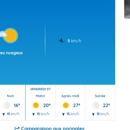
t Futuna
oid
5
km/h
Peu nuageux
VENDREDI 07
Nuit
Matin
Après-midi
Soirée
Nu
16°
20°
27°
22°
15
km/h
15
km/h
15
km/h
15
km/h
10
Comparaison aux normales