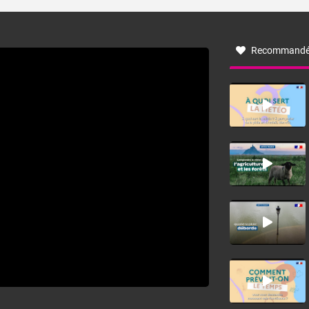
turbulent soufflant de secteur nord-ouest à nord, ou ouest
à nord-ouest, dans un secteur qui part du Roussillon à la
vallée de l’Aude et à l’ouest de l’Hérault. L’étymologie de
ce vent vient du latin trasmontanus, signifiant au-delà des
monts, en allusion aux régions montagneuses d’où
Recommandé
provient ce vent.