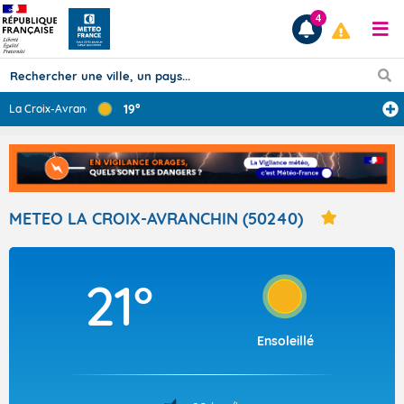
4
19°
La Croix-Avranc
...
Prévisions
TOUS LES RÉSULTATS
METEO LA CROIX-AVRANCHIN (50240)
Articles
21°
Ensoleillé