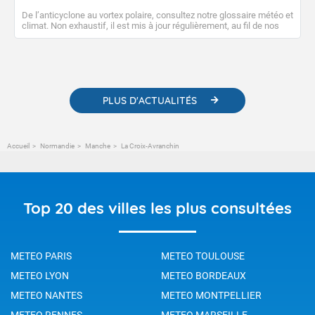
De l’anticyclone au vortex polaire, consultez notre glossaire météo et
climat. Non exhaustif, il est mis à jour régulièrement, au fil de nos
publications. Vous y trouverez également des liens utiles vers nos
contenus pédagogiques concernant les phénomènes
météorologiques et des informations scientifiques sur le
changement climatique.
PLUS D'ACTUALITÉS
Accueil
Normandie
Manche
La Croix-Avranchin
Top 20 des villes les plus consultées
METEO PARIS
METEO TOULOUSE
METEO LYON
METEO BORDEAUX
METEO NANTES
METEO MONTPELLIER
METEO RENNES
METEO MARSEILLE