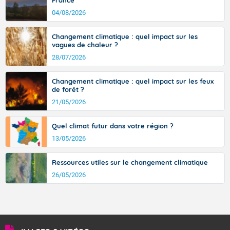
France
signifiant au-delà des monts, en allusion aux régions montagneuses
d’où provient ce vent.
04/08/2026
Changement climatique : quel impact sur les
vagues de chaleur ?
28/07/2026
Changement climatique : quel impact sur les feux
de forêt ?
21/05/2026
Quel climat futur dans votre région ?
13/05/2026
Ressources utiles sur le changement climatique
26/05/2026