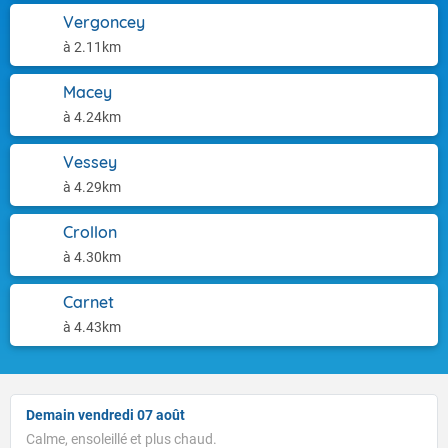
Vergoncey
à 2.11km
Macey
à 4.24km
Vessey
à 4.29km
Crollon
à 4.30km
Carnet
à 4.43km
Demain vendredi 07 août
Calme, ensoleillé et plus chaud.