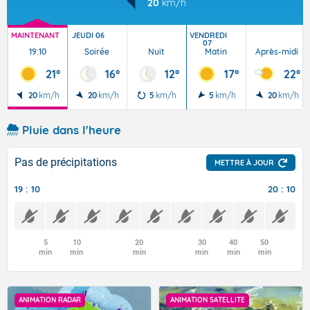
20
km/h
MAINTENANT
JEUDI 06
VENDREDI
07
19:10
Soirée
Nuit
Matin
Après-midi
21°
16°
12°
17°
22°
20
km/h
20
km/h
5
km/h
5
km/h
20
km/h
Pluie dans l'heure
Pas de précipitations
METTRE À JOUR
19 : 10
20 : 10
5
10
20
30
40
50
min
min
min
min
min
min
ANIMATION RADAR
ANIMATION SATELLITE