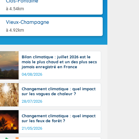
Clos-Fontaine
ttoral l'après-
aison.
n général, 14
à 4.54km
r
sse, il fait
Vieux-Champagne
ouvent 30 à 35
à 4.92km
Bilan climatique : juillet 2026 est le
mois le plus chaud et un des plus secs
jamais enregistré en France
04/08/2026
Changement climatique : quel impact
sur les vagues de chaleur ?
28/07/2026
Changement climatique : quel impact
sur les feux de forêt ?
21/05/2026