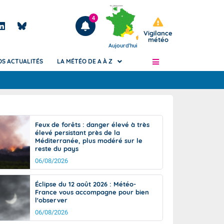
4
Vigilance
météo
Aujourd'hui
OS ACTUALITÉS
LA MÉTÉO DE A À Z
Articles
ngers
Feux de forêts : danger élevé à très
Phénomènes dangereux de J+2 à J+7
élevé persistant près de la
civile
Méditerranée, plus modéré sur le
Avertissement pluies intenses à l'échelle
reste du pays
des communes (Apic)
és
06/08/2026
Bulletins Marine
ateur de
Bulletins d'estimation du risque
Éclipse du 12 août 2026 : Météo-
d'avalanche
France vous accompagne pour bien
-pompier
l'observer
Météo des forêts
06/08/2026
Vigicrues