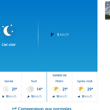
t Futuna
oid
5
km/h
Ciel clair
SAMEDI 08
Soirée
Nuit
Matin
Après-midi
Soi
21°
14°
21°
29°
10
km/h
10
km/h
10
km/h
10
km/h
10
Comparaison aux normales