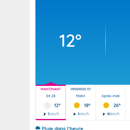
Wallis e
Grand fr
12°
MAINTENANT
VENDREDI 07
04:28
Matin
Après-midi
12°
18°
26°
5
km/h
5
km/h
10
km/h
Pluie dans l'heure