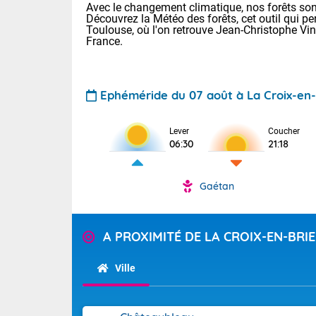
Avec le changement climatique, nos forêts sont
Découvrez la Météo des forêts, cet outil qui pe
Toulouse, où l'on retrouve Jean-Christophe Vi
France.
Ephéméride du 07 août à La Croix-en-
Lever
Coucher
Voici les tem
06:30
21:18
28 Lyon : 31 
: 27 Nancy : 
31 Lille : 26 
Gaétan
TENDANCE P
Demain : ven
Pour la sema
A PROXIMITÉ DE LA CROIX-EN-BRIE
Calme, enso
Cette semain
La journée s'
temps devrait 
Ville
territoire. O
Tendance des
pyrénéennes, l
2026 :
alors que la 