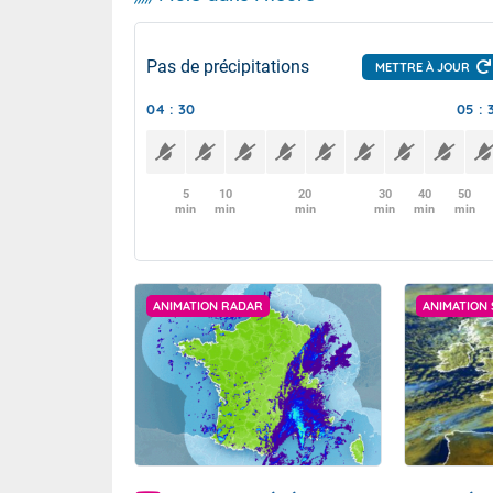
Pas de précipitations
METTRE À JOUR
04 : 30
05 : 
5
10
20
30
40
50
min
min
min
min
min
min
ANIMATION RADAR
ANIMATION 