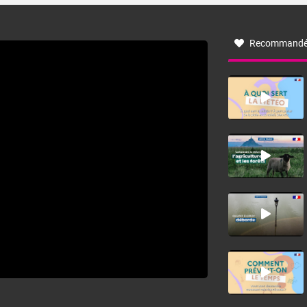
à nord-ouest, dans un secteur qui part du Roussillon à la
vallée de l’Aude et à l’ouest de l’Hérault. L’étymologie de
ce vent vient du latin trasmontanus, signifiant au-delà des
monts, en allusion aux régions montagneuses d’où
Recommandé
provient ce vent.