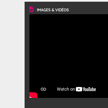
vitesse moyenne de 50 km/h et atteindre 80 à 100 km/h
en rafales, parfois davantage. Il parcourt la basse vallée
du Rhône et la Provence et envahit le littoral
IMAGES & VIDÉOS
méditerranéen à partir de la Camargue.