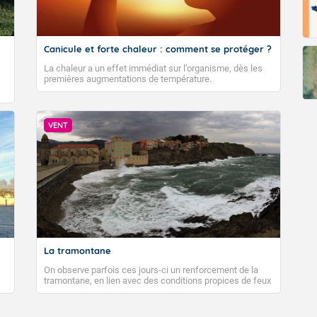
Canicule et forte chaleur : comment se protéger ?
La chaleur a un effet immédiat sur l’organisme, dès les
premières augmentations de température.
VENT
La tramontane
On observe parfois ces jours-ci un renforcement de la
tramontane, en lien avec des conditions propices de feux
de forêt. Mais qu'est-ce que la tramontane ? Quelles sont
ses caractéristiques ? La tramontane est un vent
turbulent soufflant de secteur nord-ouest à nord, ou ouest