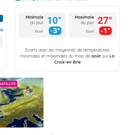
Minimale
Maximale
10°
27°
du jour
du jour
3°
1°
30
Ecart
Ecart
Écarts avec les moyennes de températures
minimales et maximales du mois de
août
sur
La
Croix-en-Brie
SATELLITE