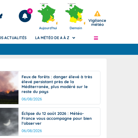
4
Vigilance
météo
Aujourd'hui
Demain
OS ACTUALITÉS
LA MÉTÉO DE A À Z
Articles
ngers
Feux de forêts : danger élevé à très
Phénomènes dangereux de J+2 à J+7
élevé persistant près de la
civile
Méditerranée, plus modéré sur le
Avertissement pluies intenses à l'échelle
reste du pays
des communes (Apic)
és
06/08/2026
Bulletins Marine
ateur de
Bulletins d'estimation du risque
Éclipse du 12 août 2026 : Météo-
d'avalanche
France vous accompagne pour bien
-pompier
l'observer
Météo des forêts
06/08/2026
Vigicrues