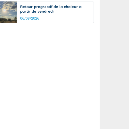
Retour progressif de la chaleur à
partir de vendredi
06/08/2026
rée
Nuit
28°
22°
km/h
5
km/h
km/h