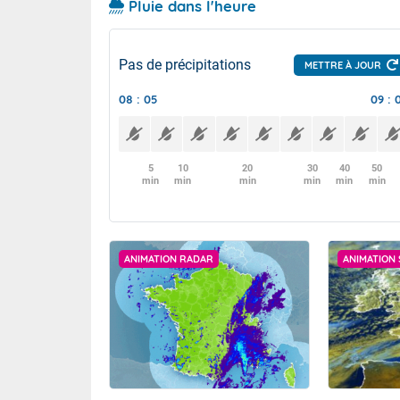
Pluie dans l'heure
Pas de précipitations
METTRE À JOUR
08 : 05
09 : 
5
10
20
30
40
50
min
min
min
min
min
min
ANIMATION RADAR
ANIMATION 