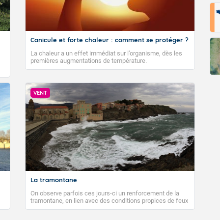
Canicule et forte chaleur : comment se protéger ?
La chaleur a un effet immédiat sur l’organisme, dès les
premières augmentations de température.
VENT
La tramontane
On observe parfois ces jours-ci un renforcement de la
tramontane, en lien avec des conditions propices de feux
de forêt. Mais qu'est-ce que la tramontane ? Quelles sont
ses caractéristiques ? La tramontane est un vent