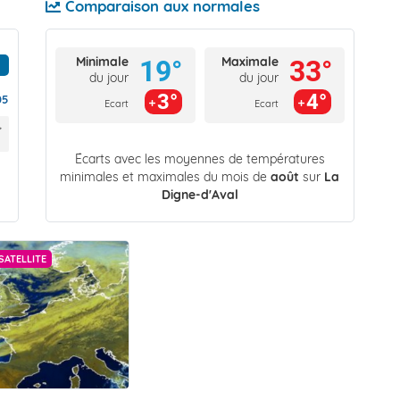
Comparaison aux normales
Minimale
Maximale
19°
33°
du jour
du jour
3°
4°
05
Ecart
Ecart
Écarts avec les moyennes de températures
minimales et maximales du mois de
août
sur
La
Digne-d'Aval
SATELLITE