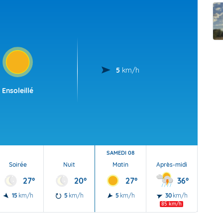
t Futuna
oid
5
km/h
Ensoleillé
SAMEDI 08
Soirée
Nuit
Matin
Après-midi
Soi
27°
20°
27°
36°
15
km/h
5
km/h
5
km/h
30
km/h
25
85 km/h
70 