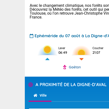
Avec le changement climatique, nos forêts sont
Découvrez la Météo des forêts, cet outil qui pe
Toulouse, où l'on retrouve Jean-Christophe Vi
France.
Ephéméride du 07 août à La Digne-d'
Lever
Coucher
06:49
21:07
Voici les tem
: 11/25 Paris
Clermont-Fd :
Gaétan
Limoges : 17/
TENDANCE P
Lille : 12/26
Pour la sema
Aujourd'hui 
A PROXIMITÉ DE LA DIGNE-D'AVAL
Cette semain
Calme, enso
temps devrait 
Ville
Tendance des
La journée s'
2026 :
territoire. Se