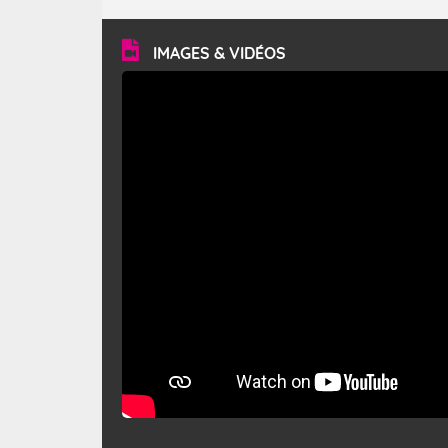
turbulent et généralement sec, pouvant souffler à une
vitesse moyenne de 50 km/h et atteindre 80 à 100 km/h
en rafales, parfois davantage. Il parcourt la basse vallée
du Rhône et la Provence et envahit le littoral
IMAGES & VIDÉOS
méditerranéen à partir de la Camargue.