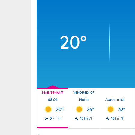
Wallis e
Grand fr
20°
MAINTENANT
VENDREDI 07
08:04
Matin
Après-midi
20°
26°
32°
5
km/h
15
km/h
15
km/h