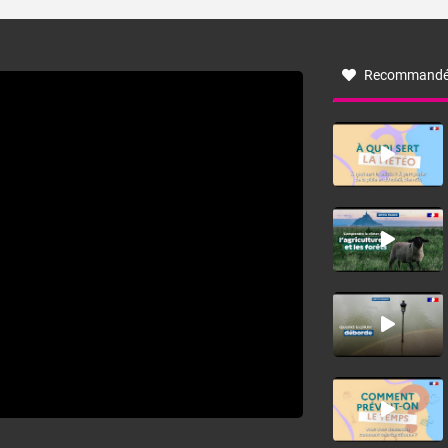
turbulent soufflant de secteur nord-ouest à nord, ou ouest
à nord-ouest, dans un secteur qui part du Roussillon à la
vallée de l’Aude et à l’ouest de l’Hérault. L’étymologie de
ce vent vient du latin trasmontanus, signifiant au-delà des
monts, en allusion aux régions montagneuses d’où
Recommandé
provient ce vent.