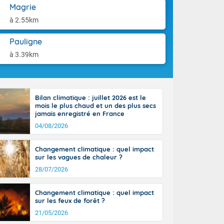
use. Le
aison.
Magrie
ible. Des
à 2.55km
n peu moins
t 25 à 30
Pauligne
0 à 35 degrés
rranéen.
à 3.39km
Bilan climatique : juillet 2026 est le
mois le plus chaud et un des plus secs
jamais enregistré en France
04/08/2026
Changement climatique : quel impact
sur les vagues de chaleur ?
28/07/2026
Changement climatique : quel impact
sur les feux de forêt ?
21/05/2026