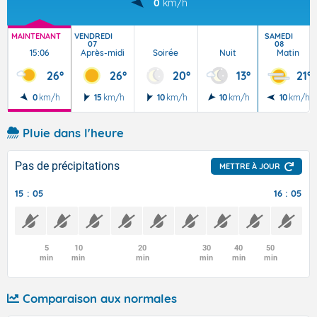
0
km/h
MAINTENANT
VENDREDI
SAMEDI
07
08
15:06
Après-midi
Soirée
Nuit
Matin
26°
26°
20°
13°
21°
0
km/h
15
km/h
10
km/h
10
km/h
10
km/h
Pluie dans l'heure
Pas de précipitations
METTRE À JOUR
15 : 05
16 : 05
5
10
20
30
40
50
min
min
min
min
min
min
Comparaison aux normales