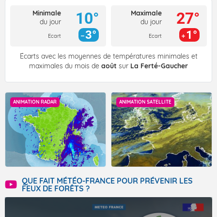
Minimale
Maximale
10°
27°
du jour
du jour
3°
1°
Ecart
Ecart
Écarts avec les moyennes de températures minimales et
maximales du mois de
août
sur
La Ferté-Gaucher
ANIMATION RADAR
ANIMATION SATELLITE
QUE FAIT MÉTÉO-FRANCE POUR PRÉVENIR LES
FEUX DE FORÊTS ?