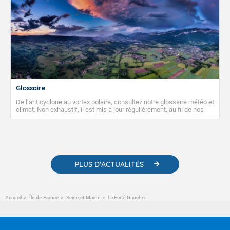
Glossaire
De l’anticyclone au vortex polaire, consultez notre glossaire météo et
climat. Non exhaustif, il est mis à jour régulièrement, au fil de nos
publications. Vous y trouverez également des liens utiles vers nos
contenus pédagogiques concernant les phénomènes
météorologiques et des informations scientifiques sur le
changement climatique.
PLUS D'ACTUALITÉS
Accueil
Île-de-France
Seine-et-Marne
La Ferté-Gaucher