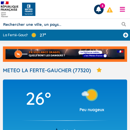
4
27°
La Ferté-Gauche
...
Prévisions
TOUS LES RÉSULTATS
METEO LA FERTE-GAUCHER (77320)
Articles
26°
Peu nuageux