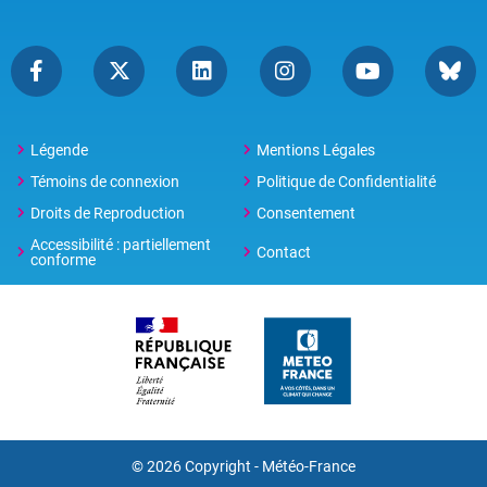
Légende
Mentions Légales
Témoins de connexion
Politique de Confidentialité
Droits de Reproduction
Consentement
Accessibilité : partiellement
Contact
conforme
© 2026 Copyright -
Météo-France