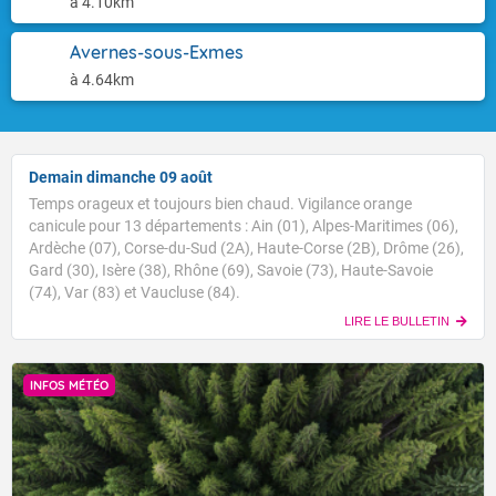
à 4.10km
Avernes-sous-Exmes
à 4.64km
Demain dimanche 09 août
Temps orageux et toujours bien chaud. Vigilance orange
canicule pour 13 départements : Ain (01), Alpes-Maritimes (06),
Ardèche (07), Corse-du-Sud (2A), Haute-Corse (2B), Drôme (26),
Gard (30), Isère (38), Rhône (69), Savoie (73), Haute-Savoie
(74), Var (83) et Vaucluse (84).
LIRE LE BULLETIN
INFOS MÉTÉO