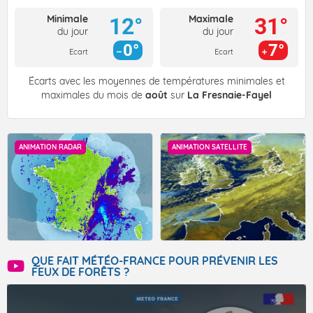
Minimale
Maximale
12°
31°
du jour
du jour
0°
7°
Ecart
Ecart
Écarts avec les moyennes de températures minimales et
maximales du mois de
août
sur
La Fresnaie-Fayel
ANIMATION RADAR
ANIMATION SATELLITE
QUE FAIT MÉTÉO-FRANCE POUR PRÉVENIR LES
FEUX DE FORÊTS ?