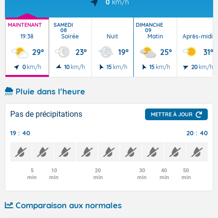
0
km/h
MAINTENANT
SAMEDI
DIMANCHE
08
09
19:38
Soirée
Nuit
Matin
Après-midi
29°
23°
19°
25°
31°
0
km/h
10
km/h
15
km/h
15
km/h
20
km/h
Pluie dans l'heure
Pas de précipitations
METTRE À JOUR
19 : 40
20 : 40
5
10
20
30
40
50
min
min
min
min
min
min
Comparaison aux normales