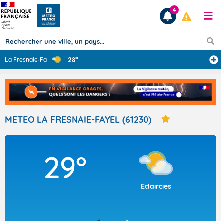
4
28°
La Fresnaie-Fay
...
Prévisions
TOUS LES RÉSULTATS
METEO LA FRESNAIE-FAYEL (61230)
Articles
29°
Eclaircies