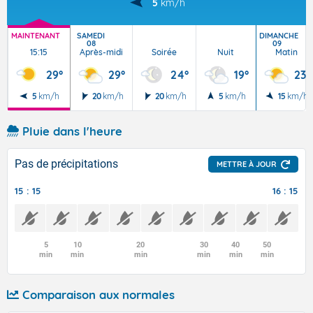
5
km/h
MAINTENANT
SAMEDI
DIMANCHE
08
09
15:15
Après-midi
Soirée
Nuit
Matin
29°
29°
24°
19°
23°
5
km/h
20
km/h
20
km/h
5
km/h
15
km/h
Pluie dans l'heure
Pas de précipitations
METTRE À JOUR
15 : 15
16 : 15
5
10
20
30
40
50
min
min
min
min
min
min
Comparaison aux normales