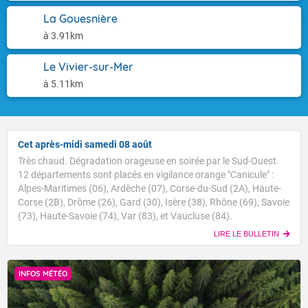
La Gouesnière
à 3.91km
Le Vivier-sur-Mer
à 5.11km
Cet après-midi samedi 08 août
Très chaud. Dégradation orageuse en soirée par le Sud-Ouest.
12 départements sont placés en vigilance orange "Canicule" :
Alpes-Maritimes (06), Ardèche (07), Corse-du-Sud (2A), Haute-
Corse (2B), Drôme (26), Gard (30), Isère (38), Rhône (69), Savoie
(73), Haute-Savoie (74), Var (83), et Vaucluse (84).
LIRE LE BULLETIN
INFOS MÉTÉO