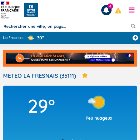
4
30°
La Fresnais
Prévisions
TOUS LES RÉSULTATS
METEO LA FRESNAIS (35111)
Articles
29°
Peu nuageux