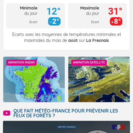
Minimale
Maximale
12°
31°
du jour
du jour
2°
8°
Ecart
Ecart
Écarts avec les moyennes de températures minimales et
maximales du mois de
août
sur
La Fresnais
ANIMATION RADAR
ANIMATION SATELLITE
QUE FAIT MÉTÉO-FRANCE POUR PRÉVENIR LES
FEUX DE FORÊTS ?