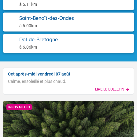
à 5.11km
Saint-Benoît-des-Ondes
à 6.00km
Dol-de-Bretagne
à 6.06km
Cet après-midi vendredi 07 août
Calme, ensoleillé et plus chaud.
LIRE LE BULLETIN
INFOS MÉTÉO