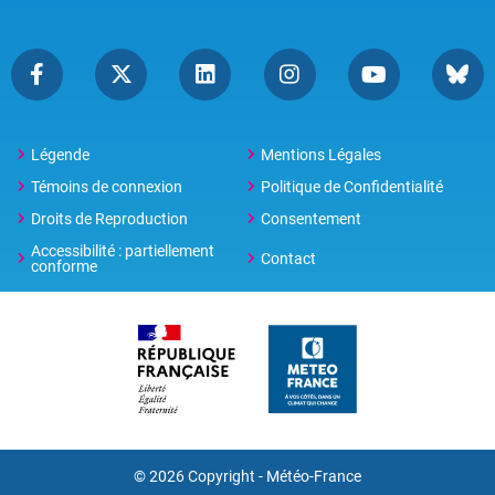
Légende
Mentions Légales
Témoins de connexion
Politique de Confidentialité
Droits de Reproduction
Consentement
Accessibilité : partiellement
Contact
conforme
© 2026 Copyright -
Météo-France