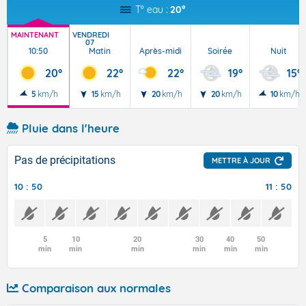
T° eau :
20°
MAINTENANT
VENDREDI
07
10:50
Matin
Après-midi
Soirée
Nuit
20°
22°
22°
19°
15°
5
km/h
15
km/h
20
km/h
20
km/h
10
km/h
Pluie dans l'heure
Pas de précipitations
METTRE À JOUR
10 : 50
11 : 50
5
10
20
30
40
50
min
min
min
min
min
min
Comparaison aux normales