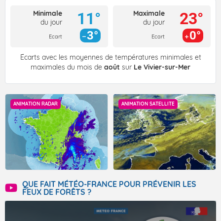
Minimale
Maximale
11°
23°
du jour
du jour
3°
0°
Ecart
Ecart
Écarts avec les moyennes de températures minimales et
maximales du mois de
août
sur
Le Vivier-sur-Mer
ANIMATION RADAR
ANIMATION SATELLITE
QUE FAIT MÉTÉO-FRANCE POUR PRÉVENIR LES
FEUX DE FORÊTS ?