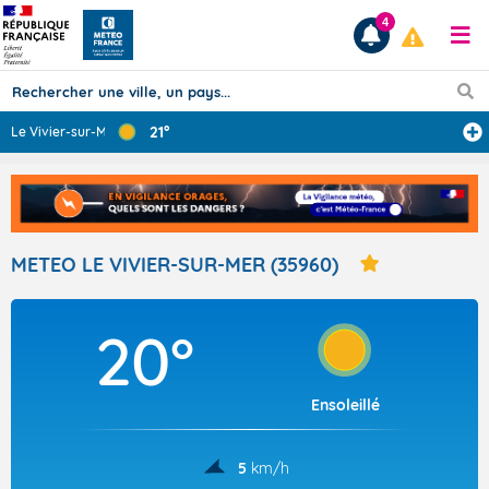
4
21°
Le Vivier-sur-M
...
Prévisions
TOUS LES RÉSULTATS
METEO LE VIVIER-SUR-MER (35960)
Articles
20°
Ensoleillé
5
km/h