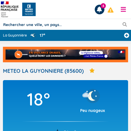
4
17°
La Guyonnière
Prévisions
TOUS LES RÉSULTATS
METEO LA GUYONNIERE (85600)
Articles
18°
Peu nuageux