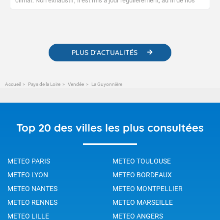
climat. Non exhaustif, il est mis à jour régulièrement, au fil de nos
publications. Vous y trouverez également des liens utiles vers nos
contenus pédagogiques concernant les phénomènes
météorologiques et des informations scientifiques sur le
changement climatique.
PLUS D'ACTUALITÉS
Accueil
Pays de la Loire
Vendée
La Guyonnière
Top 20 des villes les plus consultées
METEO PARIS
METEO TOULOUSE
METEO LYON
METEO BORDEAUX
METEO NANTES
METEO MONTPELLIER
METEO RENNES
METEO MARSEILLE
METEO LILLE
METEO ANGERS