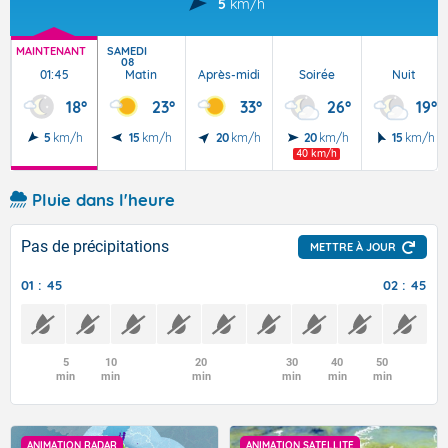
5
km/h
MAINTENANT
SAMEDI
08
01:45
Matin
Après-midi
Soirée
Nuit
18°
23°
33°
26°
19°
5
km/h
15
km/h
20
km/h
20
km/h
15
km/h
40 km/h
Pluie dans l'heure
Pas de précipitations
METTRE À JOUR
01 : 45
02 : 45
5
10
20
30
40
50
min
min
min
min
min
min
ANIMATION RADAR
ANIMATION SATELLITE