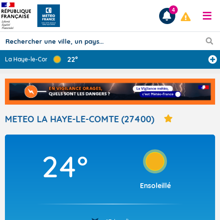
4
22°
La Haye-le-Comt
...
Prévisions
TOUS LES RÉSULTATS
METEO LA HAYE-LE-COMTE (27400)
Articles
24°
Ensoleillé