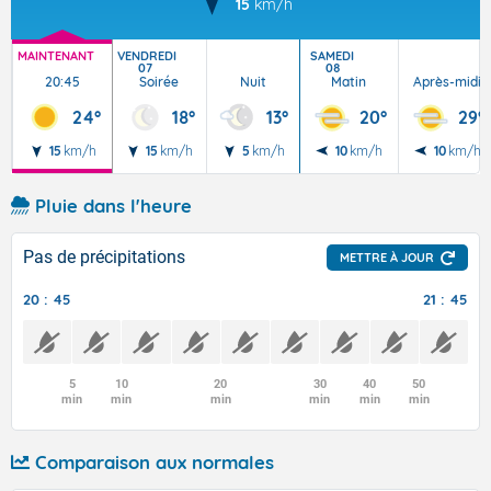
15
km/h
MAINTENANT
VENDREDI
SAMEDI
07
08
20:45
Soirée
Nuit
Matin
Après-midi
24°
18°
13°
20°
29°
15
km/h
15
km/h
5
km/h
10
km/h
10
km/h
Pluie dans l'heure
Pas de précipitations
METTRE À JOUR
20 : 45
21 : 45
5
10
20
30
40
50
min
min
min
min
min
min
Comparaison aux normales