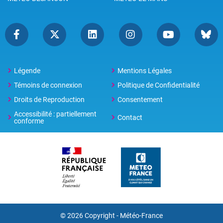
Légende
Mentions Légales
Témoins de connexion
Politique de Confidentialité
Droits de Reproduction
Consentement
Accessibilité : partiellement
Contact
conforme
© 2026 Copyright -
Météo-France