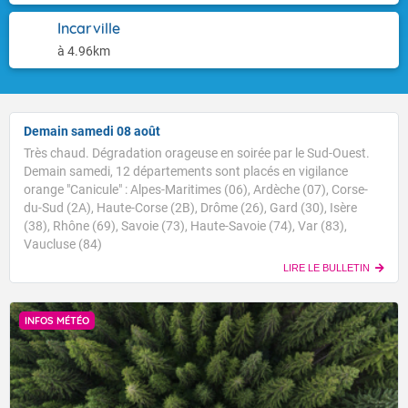
Incarville
à 4.96km
Demain samedi 08 août
Très chaud. Dégradation orageuse en soirée par le Sud-Ouest.
Demain samedi, 12 départements sont placés en vigilance
orange "Canicule" : Alpes-Maritimes (06), Ardèche (07), Corse-
du-Sud (2A), Haute-Corse (2B), Drôme (26), Gard (30), Isère
(38), Rhône (69), Savoie (73), Haute-Savoie (74), Var (83),
Vaucluse (84)
LIRE LE BULLETIN
INFOS MÉTÉO