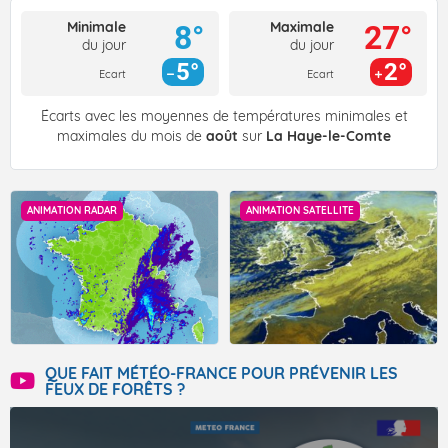
Minimale
Maximale
8°
27°
du jour
du jour
5°
2°
Ecart
Ecart
Écarts avec les moyennes de températures minimales et
maximales du mois de
août
sur
La Haye-le-Comte
ANIMATION RADAR
ANIMATION SATELLITE
QUE FAIT MÉTÉO-FRANCE POUR PRÉVENIR LES
FEUX DE FORÊTS ?