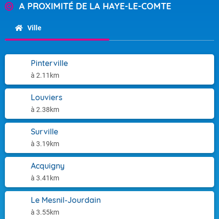
A PROXIMITÉ DE LA HAYE-LE-COMTE
Ville
Pinterville
à 2.11km
Louviers
à 2.38km
Surville
à 3.19km
Acquigny
à 3.41km
Le Mesnil-Jourdain
à 3.55km