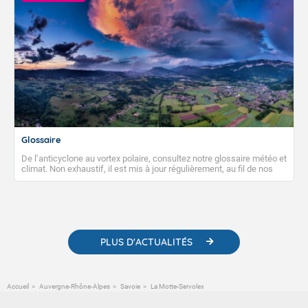
Glossaire
De l’anticyclone au vortex polaire, consultez notre glossaire météo et
climat. Non exhaustif, il est mis à jour régulièrement, au fil de nos
publications. Vous y trouverez également des liens utiles vers nos
contenus pédagogiques concernant les phénomènes
météorologiques et des informations scientifiques sur le
changement climatique.
PLUS D'ACTUALITÉS
Accueil
Auvergne-Rhône-Alpes
Savoie
La Motte-Servolex