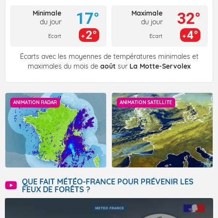
Minimale
Maximale
17°
32°
du jour
du jour
2°
4°
Ecart
Ecart
Écarts avec les moyennes de températures minimales et
maximales du mois de
août
sur
La Motte-Servolex
ANIMATION RADAR
ANIMATION SATELLITE
QUE FAIT MÉTÉO-FRANCE POUR PRÉVENIR LES
FEUX DE FORÊTS ?