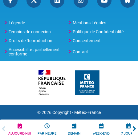
Légende
Mentions Légales
Témoins de connexion
Politique de Confidentialité
Droits de Reproduction
Consentement
Accessibilité : partiellement
Contact
conforme
© 2026 Copyright -
Météo-France
AUJOURD'HUI
PAR HEURE
DEMAIN
WEEK-END
7 JOURS