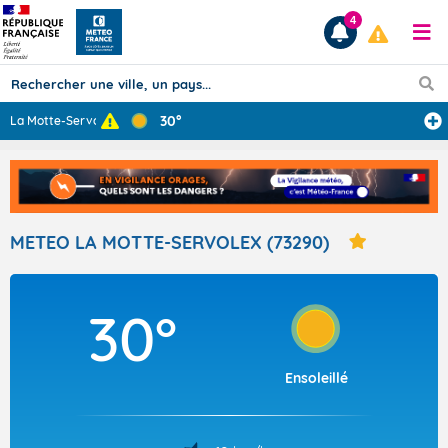
4
30°
La Motte-Servol
...
Prévisions
TOUS LES RÉSULTATS
METEO LA MOTTE-SERVOLEX (73290)
Articles
30°
Ensoleillé