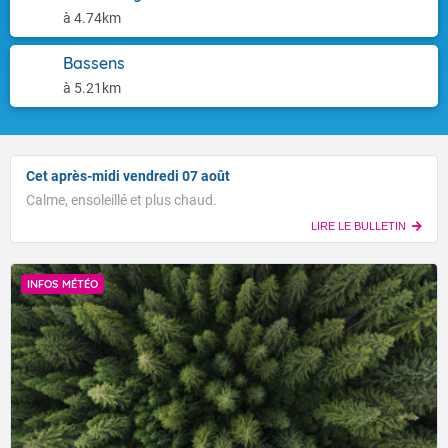
à 4.74km
Bassens
à 5.21km
Cet après-midi vendredi 07 août
Calme, ensoleillé et plus chaud.
LIRE LE BULLETIN
INFOS MÉTÉO