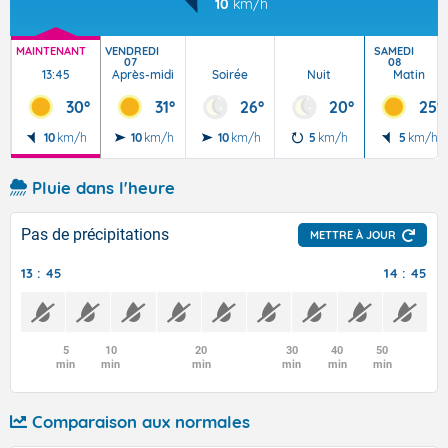
10
km/h
MAINTENANT
VENDREDI
SAMEDI
07
08
13:45
Après-midi
Soirée
Nuit
Matin
30°
31°
26°
20°
25°
10
km/h
10
km/h
10
km/h
5
km/h
5
km/h
Pluie dans l'heure
Pas de précipitations
METTRE À JOUR
13 : 45
14 : 45
5
10
20
30
40
50
min
min
min
min
min
min
Comparaison aux normales