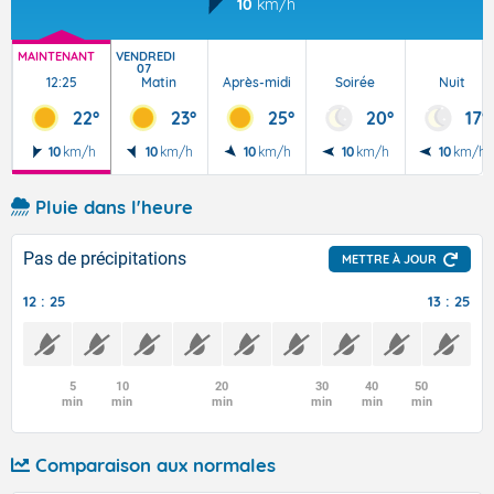
10
km/h
MAINTENANT
VENDREDI
07
12:25
Matin
Après-midi
Soirée
Nuit
22°
23°
25°
20°
17°
10
km/h
10
km/h
10
km/h
10
km/h
10
km/h
Pluie dans l'heure
Pas de précipitations
METTRE À JOUR
12 : 25
13 : 25
5
10
20
30
40
50
min
min
min
min
min
min
Comparaison aux normales