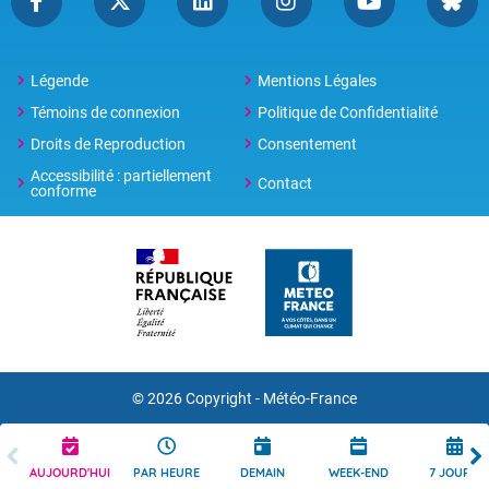
Légende
Mentions Légales
Témoins de connexion
Politique de Confidentialité
Droits de Reproduction
Consentement
Accessibilité : partiellement
Contact
conforme
© 2026 Copyright -
Météo-France
AUJOURD'HUI
PAR HEURE
DEMAIN
WEEK-END
7 JOURS