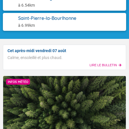
à 6.54km
Saint-Pierre-la-Bourlhonne
à 6.99km
Cet après-midi vendredi 07 août
Calme, ensoleillé et plus chaud.
LIRE LE BULLETIN
INFOS MÉTÉO