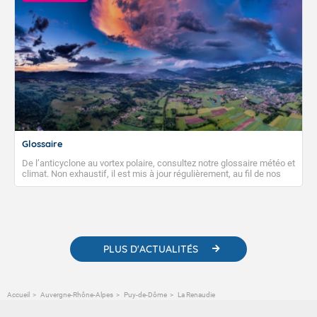
Glossaire
De l’anticyclone au vortex polaire, consultez notre glossaire météo et
climat. Non exhaustif, il est mis à jour régulièrement, au fil de nos
publications. Vous y trouverez également des liens utiles vers nos
contenus pédagogiques concernant les phénomènes
météorologiques et des informations scientifiques sur le
changement climatique.
PLUS D'ACTUALITÉS
Accueil
Auvergne-Rhône-Alpes
Puy-de-Dôme
La Renaudie