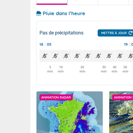
Pluie dans l'heure
Pas de précipitations
METTRE À JOUR
18 : 05
19 : 
5
10
20
30
40
50
min
min
min
min
min
min
ANIMATION RADAR
ANIMATION 