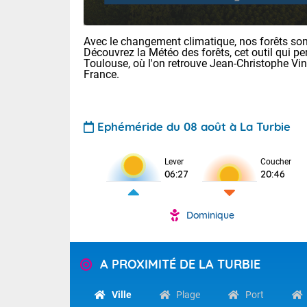
Avec le changement climatique, nos forêts sont
Découvrez la Météo des forêts, cet outil qui pe
Toulouse, où l'on retrouve Jean-Christophe Vi
France.
Ephéméride du 08 août à La Turbie
Voici les tem
29/16 Paris :
Clermont-Fd :
Lever
Coucher
Limoges : 33/
06:27
20:46
Lille : 28/15
TENDANCE P
Demain dima
Dominique
Pour la sema
Temps orag
département
Les températu
sensible, auc
(2A), Haute
A PROXIMITÉ DE LA TURBIE
Savoie (73)
Tendance des
septembre 20
Ville
Plage
Port
Des résidus p