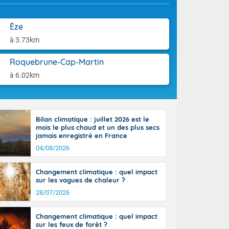
'Île-de-
aison.
isolés
maritimes sont
Èze
ondées sont
à 3.73km
tinée, un peu
ud du pays,
Roquebrune-Cap-Martin
étroite
midi du Massif
à 6.02km
de la
ciel est le
lle salve
nant de bons
Bilan climatique : juillet 2026 est le
e vent,
mois le plus chaud et un des plus secs
jamais enregistré en France
r les deux
ine, entre 11
04/08/2026
28 sur les
ns l'intérieur
Changement climatique : quel impact
 en vallée de
sur les vagues de chaleur ?
28/07/2026
Changement climatique : quel impact
sur les feux de forêt ?