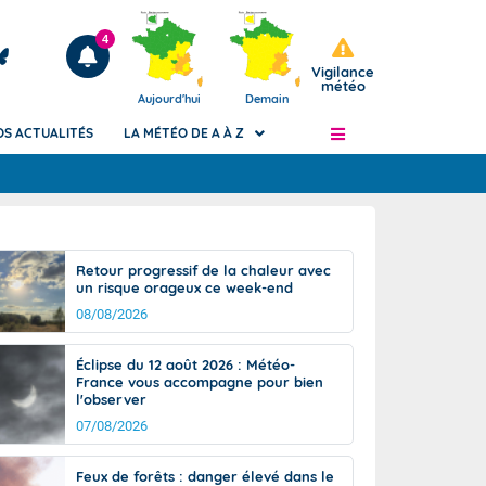
4
Vigilance
météo
Aujourd'hui
Demain
OS ACTUALITÉS
LA MÉTÉO DE A À Z
Articles
ngers
Retour progressif de la chaleur avec
Phénomènes dangereux de J+2 à J+7
un risque orageux ce week-end
civile
Avertissement pluies intenses à l'échelle
08/08/2026
des communes (Apic)
és
Bulletins Marine
Éclipse du 12 août 2026 : Météo-
France vous accompagne pour bien
ateur de
Bulletins d'estimation du risque
l'observer
d'avalanche
07/08/2026
-pompier
Météo des forêts
Vigicrues
Feux de forêts : danger élevé dans le