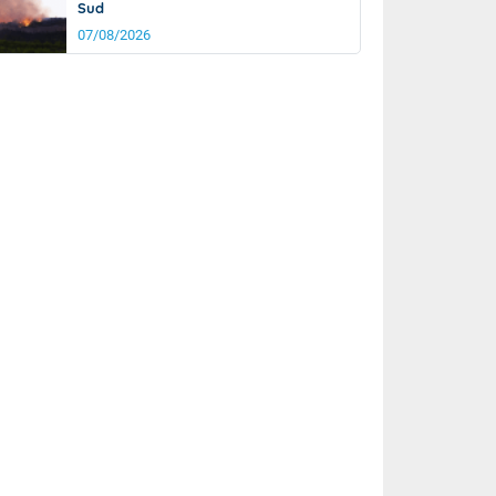
Sud
07/08/2026
it
24°
km/h