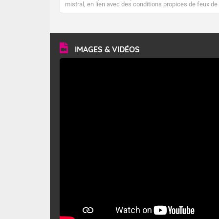
mistral, en lien avec des conditions propices de feux de
forêt. Mais qu'est-ce que le mistral ? Quelles sont ses
caractéristiques ? Le mistral est un vent régional,
turbulent et généralement sec, pouvant souffler à une
vitesse moyenne de 50 km/h et atteindre 80 à 100 km/h
en rafales, parfois davantage. Il parcourt la basse vallée
du Rhône et la Provence et envahit le littoral
IMAGES & VIDÉOS
méditerranéen à partir de la Camargue.