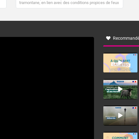
tramontane, en lien avec des conditions propices de feux
de forêt. Mais qu'est-ce que la tramontane ? Quelles sont
ses caractéristiques ? La tramontane est un vent
turbulent soufflant de secteur nord-ouest à nord, ou ouest
à nord-ouest, dans un secteur qui part du Roussillon à la
vallée de l’Aude et à l’ouest de l’Hérault. L’étymologie de
ce vent vient du latin trasmontanus, signifiant au-delà des
monts, en allusion aux régions montagneuses d’où
Recommandé
provient ce vent.