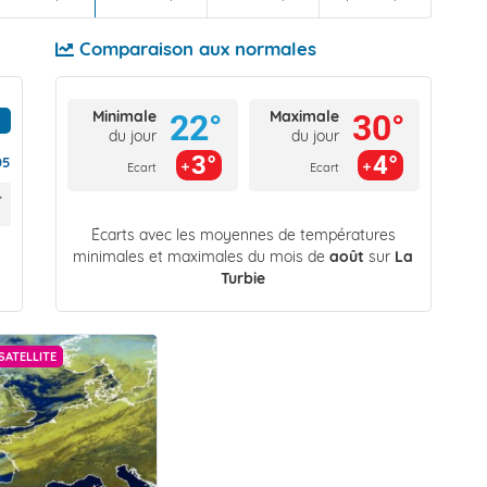
Comparaison aux normales
Minimale
Maximale
22°
30°
du jour
du jour
3°
4°
05
Ecart
Ecart
Écarts avec les moyennes de températures
minimales et maximales du mois de
août
sur
La
Turbie
SATELLITE