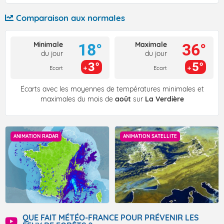
Comparaison aux normales
Minimale
Maximale
18°
36°
du jour
du jour
3°
5°
Ecart
Ecart
Écarts avec les moyennes de températures minimales et
maximales du mois de
août
sur
La Verdière
ANIMATION RADAR
ANIMATION SATELLITE
QUE FAIT MÉTÉO-FRANCE POUR PRÉVENIR LES