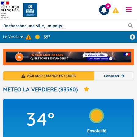
4
35°
La Verdière
Prévisions
TOUS LES RÉSULTATS
VIGILANCE ORANGE EN COURS
Consulter
Articles
METEO LA VERDIERE (83560)
34°
Ensoleillé