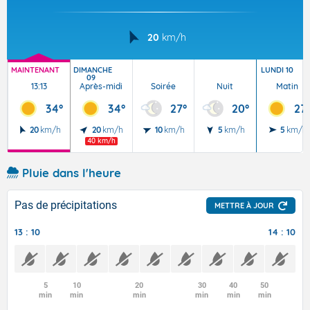
20
km/h
MAINTENANT
DIMANCHE
LUNDI 10
09
13:13
Après-midi
Soirée
Nuit
Matin
34°
34°
27°
20°
27
20
km/h
20
km/h
10
km/h
5
km/h
5
km/h
40 km/h
Pluie dans l'heure
Pas de précipitations
METTRE À JOUR
13 : 10
14 : 10
5
10
20
30
40
50
min
min
min
min
min
min