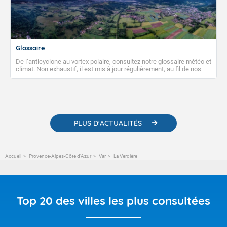
Glossaire
De l’anticyclone au vortex polaire, consultez notre glossaire météo et
climat. Non exhaustif, il est mis à jour régulièrement, au fil de nos
publications. Vous y trouverez également des liens utiles vers nos
contenus pédagogiques concernant les phénomènes
météorologiques et des informations scientifiques sur le
changement climatique.
PLUS D'ACTUALITÉS
Accueil
Provence-Alpes-Côte d'Azur
Var
La Verdière
Top 20 des villes les plus consultées