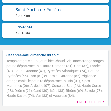
Saint-Martin-de-Pallières
à 8.05km
Tavernes
à 8.16km
Cet après-midi dimanche 09 août
Temps orageux et toujours bien chaud. Vigilance orange orages
pour 8 départements / Haute-Garonne (31), Gers (32), Landes
(40), Lot-et-Garonne (47), Pyrénées-Atlantiques (64), Hautes-
Pyrénées (65), Tarn (81) et Tarn-et-Garonne (82). Vigilance
orange canicule pour 13 départements : Ain (01), Alpes-
Maritimes (06), Ardèche (07), Corse-du-Sud (2A), Haute-Corse
Voici les températures relevées à 10h suivies des
(2B), Drôme (26), Gard (30), Isère (38), Rhône (69), Savoie (73),
maximales prévues cet après-midi : Brest : 20/27 Paris
Haute-Savoie (74), Var (83) et Vaucluse (84).
: 23/34 Lyon : 25/37 Biarritz : 24/27 Cherbourg : 24/27
LIRE LE BULLETIN
Tours : 27/34 Clermont-Fd : 29/34 Perpignan : 29/32
TENDANCE POUR LES JOURS SUIVANTS
Nice : 30/32 Rennes : 24/33 Nancy : 26/32 Limoges :