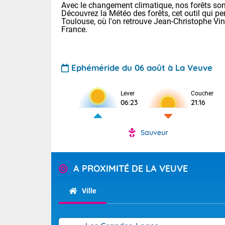
Avec le changement climatique, nos forêts sont
Découvrez la Météo des forêts, cet outil qui pe
Toulouse, où l'on retrouve Jean-Christophe Vi
France.
Ephéméride du 06 août à La Veuve
Voici les tem
Lever
Coucher
06:23
21:16
: 11/23 Paris
Clermont-Fd :
Limoges : 15/
Sauveur
Lille : 15/24
TENDANCE P
Aujourd'hui j
Pour la sema
A PROXIMITÉ DE LA VEUVE
Risque orag
orange cani
Cette semain
devrait rester
du-Sud (2A)
Ville
(69), Var (8
Tendance des
2026 :
Sur le Sud-Ou