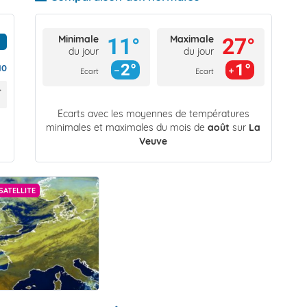
Minimale
Maximale
11°
27°
du jour
du jour
2°
1°
10
Ecart
Ecart
Écarts avec les moyennes de températures
minimales et maximales du mois de
août
sur
La
Veuve
SATELLITE