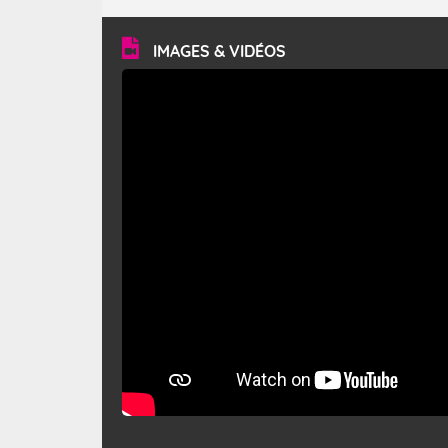
turbulent et généralement sec, pouvant souffler à une
vitesse moyenne de 50 km/h et atteindre 80 à 100 km/h
en rafales, parfois davantage. Il parcourt la basse vallée
du Rhône et la Provence et envahit le littoral
IMAGES & VIDÉOS
méditerranéen à partir de la Camargue.