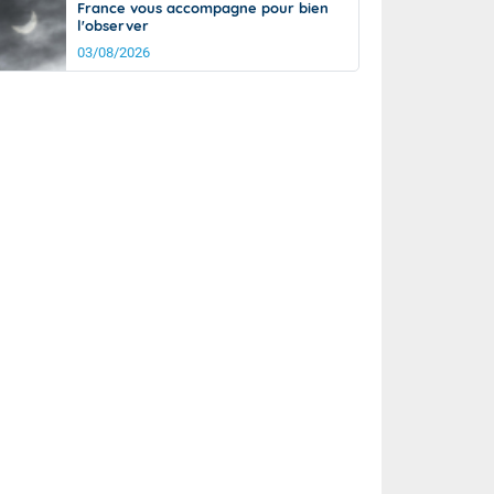
France vous accompagne pour bien
l'observer
03/08/2026
rée
Nuit
20°
13°
km/h
5
km/h