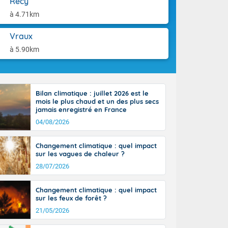
Recy
la Garonne.
aison.
un débordement
à 4.71km
n ensoleillée,
 nuages
Vraux
sionner une
à 5.90km
lpes
iques, le vent
et tramontane
 L'après-midi,
Bilan climatique : juillet 2026 est le
e-Alpes avec
mois le plus chaud et un des plus secs
r. Du nord de
jamais enregistré en France
0 degrés dans
04/08/2026
Changement climatique : quel impact
sur les vagues de chaleur ?
28/07/2026
Changement climatique : quel impact
sur les feux de forêt ?
21/05/2026