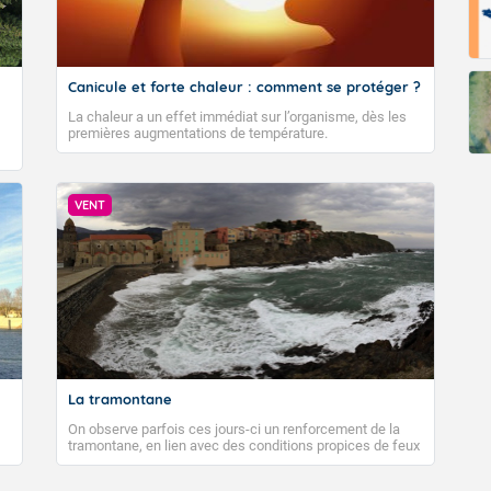
Canicule et forte chaleur : comment se protéger ?
La chaleur a un effet immédiat sur l’organisme, dès les
premières augmentations de température.
VENT
La tramontane
On observe parfois ces jours-ci un renforcement de la
tramontane, en lien avec des conditions propices de feux
de forêt. Mais qu'est-ce que la tramontane ? Quelles sont
ses caractéristiques ? La tramontane est un vent