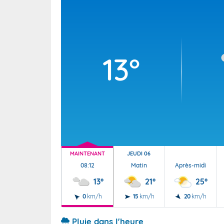
Wallis e
Grand fr
13°
MAINTENANT
JEUDI 06
08:12
Matin
Après-midi
13°
21°
25°
0
km/h
15
km/h
20
km/h
Pluie dans l'heure