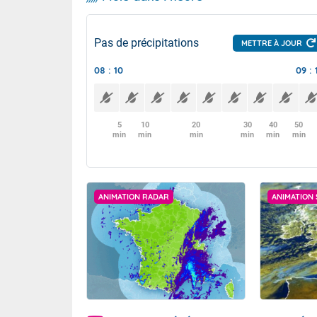
Pas de précipitations
METTRE À JOUR
08 : 10
09 : 
5
10
20
30
40
50
min
min
min
min
min
min
ANIMATION RADAR
ANIMATION 