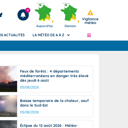
4
Vigilance
météo
Aujourd'hui
Demain
OS ACTUALITÉS
LA MÉTÉO DE A À Z
Articles
ngers
Feux de forêts : 4 départements
Phénomènes dangereux de J+2 à J+7
méditerranéens en danger très élevé
civile
dès jeudi 6 août
Avertissement pluies intenses à l'échelle
des communes (Apic)
05/08/2026
és
Bulletins Marine
Baisse temporaire de la chaleur, sauf
ateur de
Bulletins d'estimation du risque
dans le Sud-Est
d'avalanche
05/08/2026
-pompier
Météo des forêts
Vigicrues
Éclipse du 12 août 2026 : Météo-