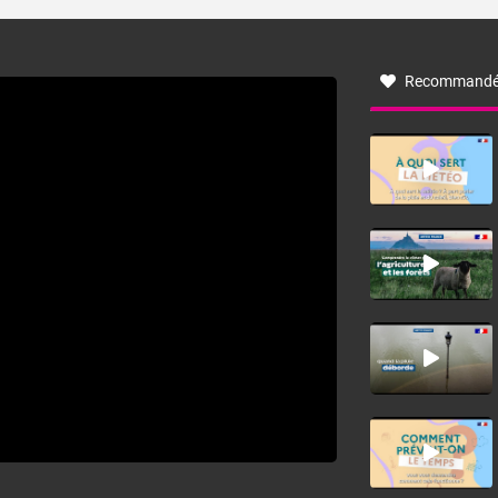
turbulent soufflant de secteur nord-ouest à nord, ou ouest
à nord-ouest, dans un secteur qui part du Roussillon à la
vallée de l’Aude et à l’ouest de l’Hérault. L’étymologie de
ce vent vient du latin trasmontanus, signifiant au-delà des
monts, en allusion aux régions montagneuses d’où
Recommandé
provient ce vent.