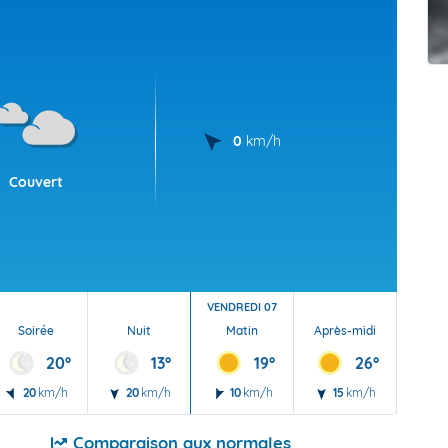
t Futuna
oid
0
km/h
Couvert
VENDREDI 07
Soirée
Nuit
Matin
Après-midi
Soi
20°
13°
19°
26°
20
km/h
20
km/h
10
km/h
15
km/h
15
Comparaison aux normales