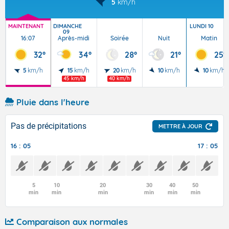
5
km/h
MAINTENANT
DIMANCHE
LUNDI 10
09
16:07
Après-midi
Soirée
Nuit
Matin
32°
34°
28°
21°
25°
5
km/h
15
km/h
20
km/h
10
km/h
10
km/h
45 km/h
40 km/h
Pluie dans l'heure
Pas de précipitations
METTRE À JOUR
16 : 05
17 : 05
5
10
20
30
40
50
min
min
min
min
min
min
Comparaison aux normales