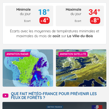
Minimale
Maximale
18°
34°
du jour
du jour
4°
8°
Ecart
Ecart
Écarts avec les moyennes de températures minimales et
maximales du mois de
août
sur
La Ville-du-Bois
ANIMATION RADAR
ANIMATION SATELLITE
QUE FAIT MÉTÉO-FRANCE POUR PRÉVENIR LES
FEUX DE FORÊTS ?