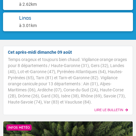
à 2.62km
Linas
à 3.01km
Cet après-midi dimanche 09 août
Temps orageux et toujours bien chaud. Vigilance orange orages
pour 8 départements / Haute-Garonne (31), Gers (32), Landes
(40), Lot-et-Garonne (47), Pyrénées-Atlantiques (64), Hautes-
Pyrénées (65), Tarn (81) et Tarn-et-Garonne (82). Vigilance
orange canicule pour 13 départements : Ain (01), Alpes-
Maritimes (06), Ardèche (07), Corse-du-Sud (2A), Haute-Corse
(2B), Drôme (26), Gard (30), Isère (38), Rhône (69), Savoie (73),
Haute-Savoie (74), Var (83) et Vaucluse (84).
LIRE LE BULLETIN
INFOS MÉTÉO