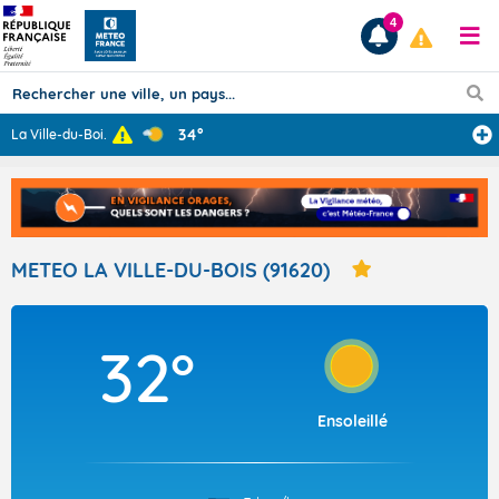
4
34°
La Ville-du-Boi
...
Prévisions
TOUS LES RÉSULTATS
METEO LA VILLE-DU-BOIS (91620)
Articles
32°
Ensoleillé