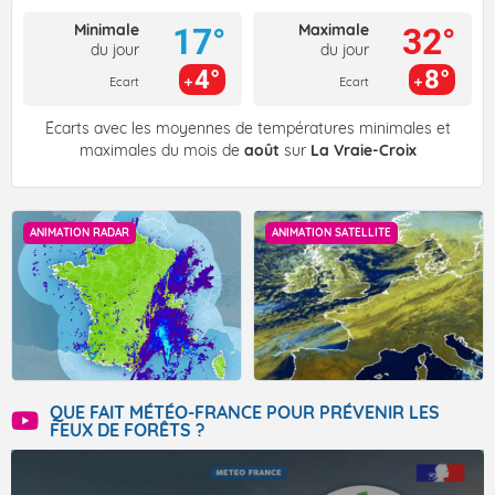
Minimale
Maximale
17°
32°
du jour
du jour
4°
8°
Ecart
Ecart
Écarts avec les moyennes de températures minimales et
maximales du mois de
août
sur
La Vraie-Croix
ANIMATION RADAR
ANIMATION SATELLITE
QUE FAIT MÉTÉO-FRANCE POUR PRÉVENIR LES
FEUX DE FORÊTS ?