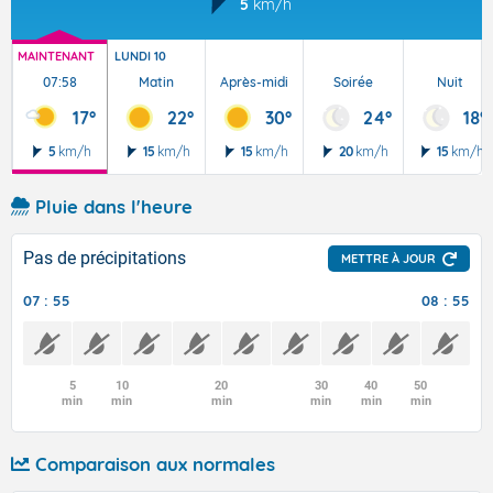
5
km/h
MAINTENANT
LUNDI 10
07:58
Matin
Après-midi
Soirée
Nuit
17°
22°
30°
24°
18°
5
km/h
15
km/h
15
km/h
20
km/h
15
km/h
Pluie dans l'heure
Pas de précipitations
METTRE À JOUR
07 : 55
08 : 55
5
10
20
30
40
50
min
min
min
min
min
min
Comparaison aux normales