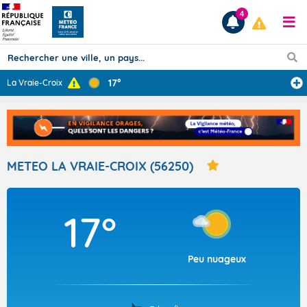
4
17°
La Vraie-Croix
Prévisions
TOUS LES RÉSULTATS
METEO LA VRAIE-CROIX (56250)
Articles
17°
Peu nuageux