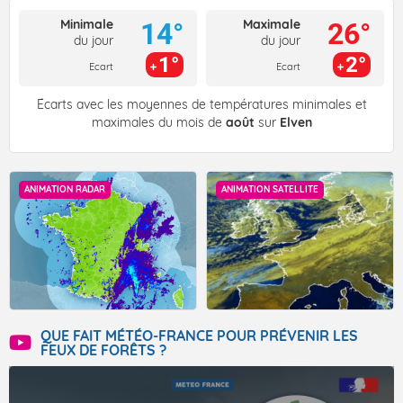
Minimale
Maximale
14°
26°
du jour
du jour
1°
2°
Ecart
Ecart
Écarts avec les moyennes de températures minimales et
maximales du mois de
août
sur
Elven
ANIMATION RADAR
ANIMATION SATELLITE
QUE FAIT MÉTÉO-FRANCE POUR PRÉVENIR LES
FEUX DE FORÊTS ?