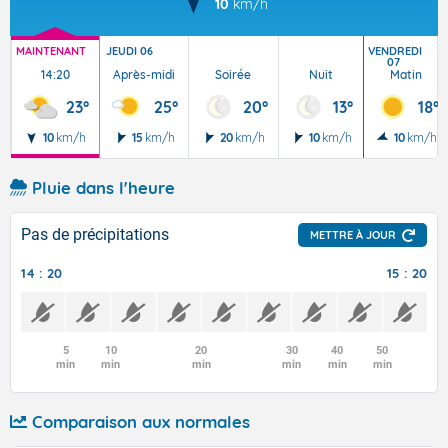
10
km/h
MAINTENANT
JEUDI 06
VENDREDI
07
14:20
Après-midi
Soirée
Nuit
Matin
23°
25°
20°
13°
18°
10
km/h
15
km/h
20
km/h
10
km/h
10
km/h
Pluie dans l'heure
Pas de précipitations
METTRE À JOUR
14 : 20
15 : 20
5
10
20
30
40
50
min
min
min
min
min
min
Comparaison aux normales