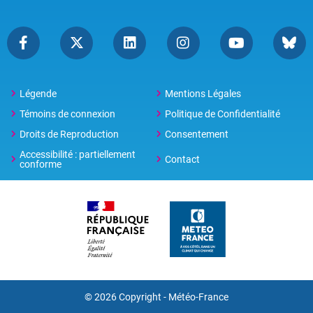
Légende
Mentions Légales
Témoins de connexion
Politique de Confidentialité
Droits de Reproduction
Consentement
Accessibilité : partiellement
Contact
conforme
© 2026 Copyright -
Météo-France