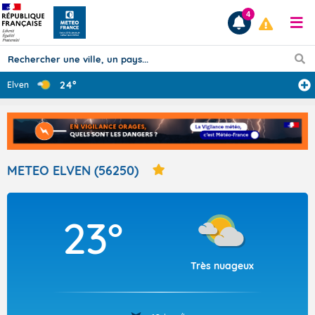
4
24°
Elven
Prévisions
TOUS LES RÉSULTATS
METEO ELVEN (56250)
Articles
23°
Très nuageux