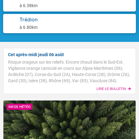
à 6.38km
Trédion
à 6.80km
Cet après-midi jeudi 06 août
Risque orageux sur les reliefs. Encore chaud dans le Sud-Est.
Vigilance orange canicule en cours sur Alpes-Maritimes (06),
Ardèche (07), Corse-du-Sud (2A), Haute-Corse (2B), Drôme (26),
Gard (30), Isère (38), Rhône (69), Var (83), Vaucluse (84).
LIRE LE BULLETIN
INFOS MÉTÉO