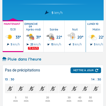
5
km/h
MAINTENANT
DIMANCHE
LUNDI 10
09
13:31
Après-midi
Soirée
Nuit
Matin
33°
31°
22°
20°
22°
5
km/h
25
km/h
15
km/h
5
km/h
5
km/h
75 km/h
Pluie dans l'heure
Pas de précipitations
METTRE À JOUR
13 : 30
14 : 30
5
10
20
30
40
50
min
min
min
min
min
min