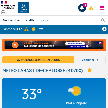
4
32°
Labastide-Chalo
...
Prévisions
TOUS LES RÉSULTATS
VIGILANCE ORANGE EN COURS
Consulter
Articles
METEO LABASTIDE-CHALOSSE (40700)
33°
Peu nuageux