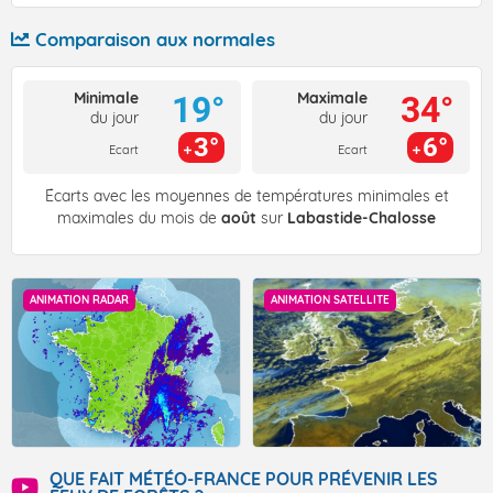
Comparaison aux normales
Minimale
Maximale
19°
34°
du jour
du jour
3°
6°
Ecart
Ecart
Écarts avec les moyennes de températures minimales et
maximales du mois de
août
sur
Labastide-Chalosse
ANIMATION RADAR
ANIMATION SATELLITE
QUE FAIT MÉTÉO-FRANCE POUR PRÉVENIR LES