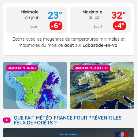
Minimale
Maximale
23°
32°
du jour
du jour
6°
4°
Ecart
Ecart
Écarts avec les moyennes de températures minimales et
maximales du mois de
août
sur
Labastide-en-Val
ANIMATION RADAR
ANIMATION SATELLITE
QUE FAIT MÉTÉO-FRANCE POUR PRÉVENIR LES
FEUX DE FORÊTS ?