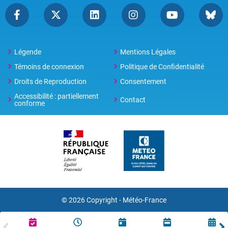
Légende
Mentions Légales
Témoins de connexion
Politique de Confidentialité
Droits de Reproduction
Consentement
Accessibilité : partiellement
Contact
conforme
© 2026 Copyright -
Météo-France