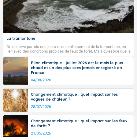
La tramontane
On observe parfois ces jours-ci un renforcement de la tramontane, en
lien avec des conditions propices de feux de forêt. Mais qu'est-ce que la
tramontane ? Quelles sont ses caractéristiques ? La tramontane est un
vent turbulent soufflant de secteur nord-ouest à nord, ou ouest à nord-
Bilan climatique : juillet 2026 est le mois le plus
ouest, dans un secteur qui part du Roussillon à la vallée de l’Aude et à
chaud et un des plus secs jamais enregistré en
l’ouest de l’Hérault. L’étymologie de ce vent vient du latin trasmontanus,
France
signifiant au-delà des monts, en allusion aux régions montagneuses
d’où provient ce vent.
04/08/2026
Changement climatique : quel impact sur les
vagues de chaleur ?
28/07/2026
Changement climatique : quel impact sur les feux
de forêt ?
21/05/2026