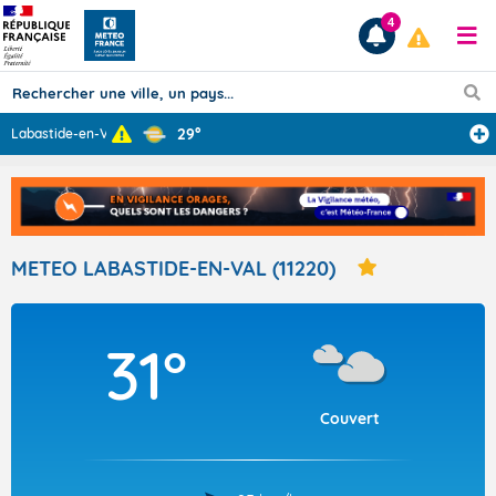
4
29°
Labastide-en-Va
...
Prévisions
TOUS LES RÉSULTATS
METEO LABASTIDE-EN-VAL (11220)
Articles
31°
Couvert