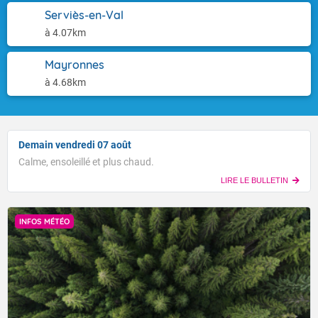
Serviès-en-Val
à 4.07km
Mayronnes
à 4.68km
Demain vendredi 07 août
Calme, ensoleillé et plus chaud.
LIRE LE BULLETIN
INFOS MÉTÉO