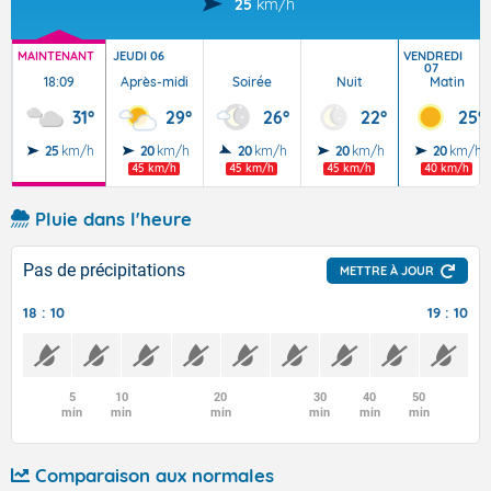
25
km/h
MAINTENANT
JEUDI 06
VENDREDI
07
18:09
Après-midi
Soirée
Nuit
Matin
31°
29°
26°
22°
25°
25
km/h
20
km/h
20
km/h
20
km/h
20
km/h
45 km/h
45 km/h
45 km/h
40 km/h
Pluie dans l'heure
Pas de précipitations
METTRE À JOUR
18 : 10
19 : 10
5
10
20
30
40
50
min
min
min
min
min
min
Comparaison aux normales