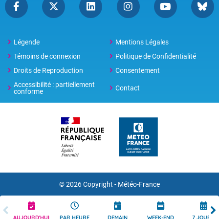
Légende
Mentions Légales
Témoins de connexion
Politique de Confidentialité
Droits de Reproduction
Consentement
Accessibilité : partiellement
Contact
conforme
© 2026 Copyright -
Météo-France
AUJOURD'HUI
PAR HEURE
DEMAIN
WEEK-END
7 JOURS