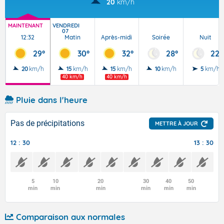
20
km/h
MAINTENANT
VENDREDI
07
12:32
Matin
Après-midi
Soirée
Nuit
29°
30°
32°
28°
22°
20
km/h
15
km/h
15
km/h
10
km/h
5
km/h
40 km/h
40 km/h
Pluie dans l'heure
Pas de précipitations
METTRE À JOUR
12 : 30
13 : 30
5
10
20
30
40
50
min
min
min
min
min
min
Comparaison aux normales