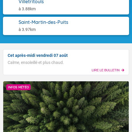
Villetritouls
à 3.88km
Saint-Martin-des-Puits
à 3.97km
Cet après-midi vendredi 07 août
Calme, ensoleillé et plus chaud.
LIRE LE BULLETIN
INFOS MÉTÉO