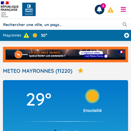
4
30°
Mayronnes
Prévisions
TOUS LES RÉSULTATS
METEO MAYRONNES (11220)
Articles
29°
Ensoleillé