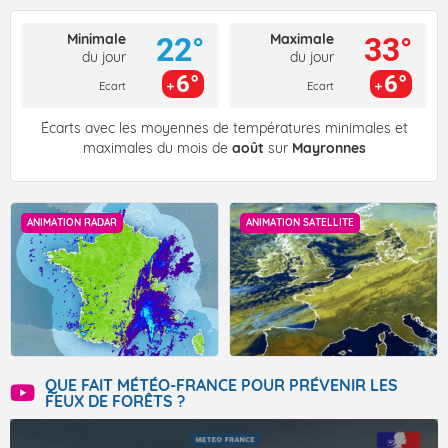
Minimale
Maximale
22°
33°
du jour
du jour
6°
6°
Ecart
Ecart
Écarts avec les moyennes de températures minimales et
maximales du mois de
août
sur
Mayronnes
ANIMATION RADAR
ANIMATION SATELLITE
QUE FAIT MÉTÉO-FRANCE POUR PRÉVENIR LES
FEUX DE FORÊTS ?