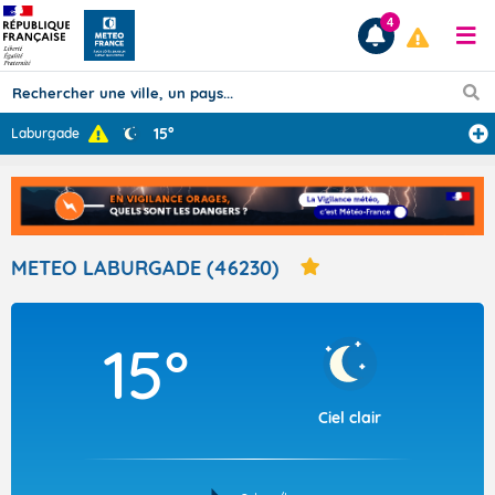
4
15°
Laburgade
Prévisions
TOUS LES RÉSULTATS
METEO LABURGADE (46230)
Articles
15°
Ciel clair