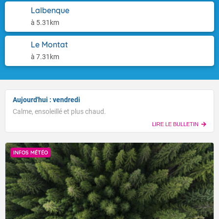
Lalbenque
à 5.31km
Le Montat
à 7.31km
Aujourd'hui : vendredi
Calme, ensoleillé et plus chaud.
LIRE LE BULLETIN
INFOS MÉTÉO