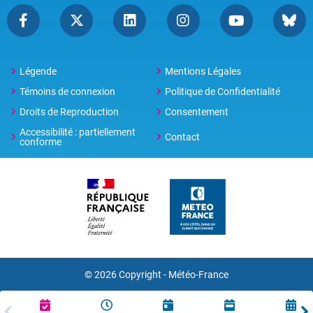
Légende
Mentions Légales
Témoins de connexion
Politique de Confidentialité
Droits de Reproduction
Consentement
Accessibilité : partiellement
Contact
conforme
© 2026 Copyright -
Météo-France