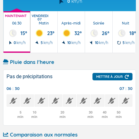
0
km/h
MAINTENANT
VENDREDI
07
06:30
Matin
Après-midi
Soirée
Nuit
15°
23°
32°
26°
18°
0
km/h
5
km/h
10
km/h
10
km/h
5
km/h
Pluie dans l'heure
Pas de précipitations
METTRE À JOUR
06 : 30
07 : 30
5
10
20
30
40
50
min
min
min
min
min
min
Comparaison aux normales