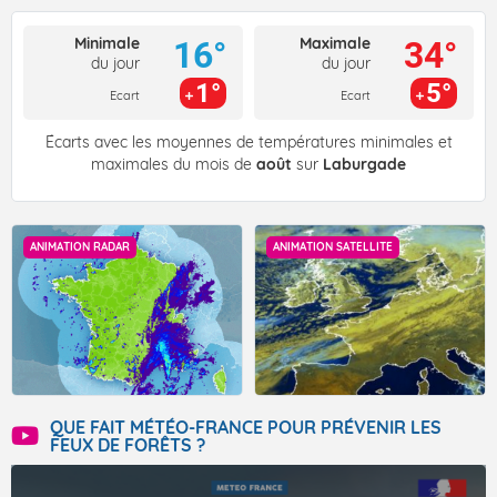
Minimale
Maximale
16°
34°
du jour
du jour
1°
5°
Ecart
Ecart
Écarts avec les moyennes de températures minimales et
maximales du mois de
août
sur
Laburgade
ANIMATION RADAR
ANIMATION SATELLITE
QUE FAIT MÉTÉO-FRANCE POUR PRÉVENIR LES
FEUX DE FORÊTS ?