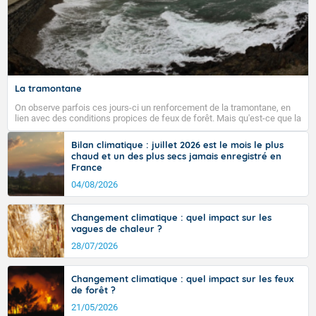
La tramontane
On observe parfois ces jours-ci un renforcement de la tramontane, en
lien avec des conditions propices de feux de forêt. Mais qu'est-ce que la
tramontane ? Quelles sont ses caractéristiques ? La tramontane est un
vent turbulent soufflant de secteur nord-ouest à nord, ou ouest à nord-
Bilan climatique : juillet 2026 est le mois le plus
ouest, dans un secteur qui part du Roussillon à la vallée de l’Aude et à
chaud et un des plus secs jamais enregistré en
l’ouest de l’Hérault. L’étymologie de ce vent vient du latin trasmontanus,
France
signifiant au-delà des monts, en allusion aux régions montagneuses
d’où provient ce vent.
04/08/2026
Changement climatique : quel impact sur les
vagues de chaleur ?
28/07/2026
Changement climatique : quel impact sur les feux
de forêt ?
21/05/2026