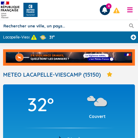
4
31°
Lacapelle-Viesc
...
Prévisions
TOUS LES RÉSULTATS
METEO LACAPELLE-VIESCAMP (15150)
Articles
32°
Couvert