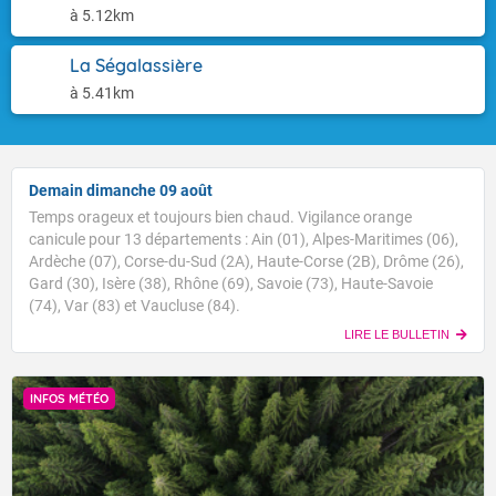
à 5.12km
La Ségalassière
à 5.41km
Demain dimanche 09 août
Temps orageux et toujours bien chaud. Vigilance orange
canicule pour 13 départements : Ain (01), Alpes-Maritimes (06),
Ardèche (07), Corse-du-Sud (2A), Haute-Corse (2B), Drôme (26),
Gard (30), Isère (38), Rhône (69), Savoie (73), Haute-Savoie
(74), Var (83) et Vaucluse (84).
LIRE LE BULLETIN
INFOS MÉTÉO