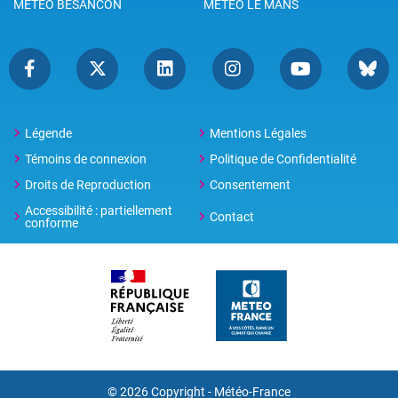
METEO BESANCON
METEO LE MANS
Légende
Mentions Légales
Témoins de connexion
Politique de Confidentialité
Droits de Reproduction
Consentement
Accessibilité : partiellement
Contact
conforme
© 2026 Copyright -
Météo-France