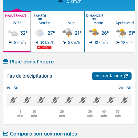
5
km/h
MAINTENANT
SAMEDI
DIMANCHE
08
09
19:32
Soirée
Nuit
Matin
Après-midi
32°
27°
21°
26°
31°
5
km/h
20
km/h
5
km/h
10
km/h
10
km/h
45 km/h
Pluie dans l'heure
Pas de précipitations
METTRE À JOUR
19 : 30
20 : 30
5
10
20
30
40
50
min
min
min
min
min
min
Comparaison aux normales