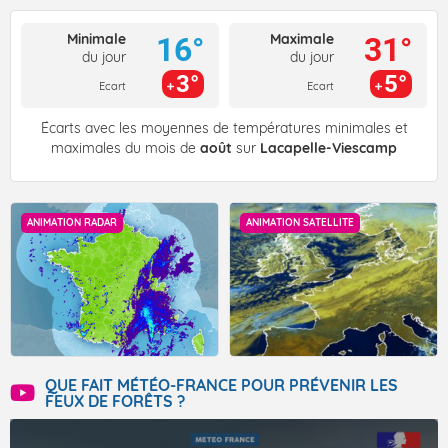
Minimale
Maximale
16°
31°
du jour
du jour
3°
5°
Ecart
Ecart
Écarts avec les moyennes de températures minimales et
maximales du mois de
août
sur
Lacapelle-Viescamp
ANIMATION RADAR
ANIMATION SATELLITE
QUE FAIT MÉTÉO-FRANCE POUR PRÉVENIR LES
FEUX DE FORÊTS ?