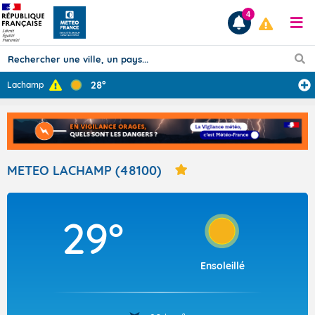
4
28°
Lachamp
Prévisions
TOUS LES RÉSULTATS
METEO LACHAMP (48100)
Articles
29°
Ensoleillé