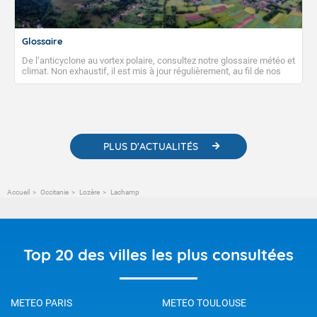
Glossaire
De l’anticyclone au vortex polaire, consultez notre glossaire météo et
climat. Non exhaustif, il est mis à jour régulièrement, au fil de nos
publications. Vous y trouverez également des liens utiles vers nos
contenus pédagogiques concernant les phénomènes
météorologiques et des informations scientifiques sur le
changement climatique.
PLUS D'ACTUALITÉS
Accueil
Occitanie
Lozère
Lachamp
Top 20 des villes les plus consultées
METEO PARIS
METEO TOULOUSE