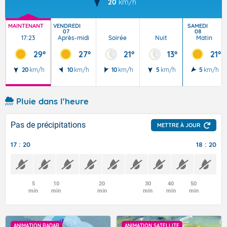
20
km/h
MAINTENANT
VENDREDI
SAMEDI
07
08
17:23
Après-midi
Soirée
Nuit
Matin
29°
27°
21°
13°
21°
20
km/h
10
km/h
10
km/h
5
km/h
5
km/h
Pluie dans l'heure
Pas de précipitations
METTRE À JOUR
17 : 20
18 : 20
5
10
20
30
40
50
min
min
min
min
min
min
ANIMATION RADAR
ANIMATION SATELLITE