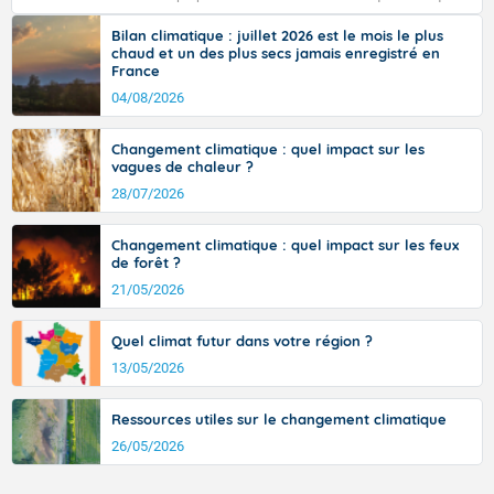
sud-ouest et le sud-est et même localement 38 ou 39
tramontane ? Quelles sont ses caractéristiques ? La tramontane est un
sur Midi-Pyrénées, et 39 à 40 dans le Gard.
vent turbulent soufflant de secteur nord-ouest à nord, ou ouest à nord-
Bilan climatique : juillet 2026 est le mois le plus
ouest, dans un secteur qui part du Roussillon à la vallée de l’Aude et à
chaud et un des plus secs jamais enregistré en
l’ouest de l’Hérault. L’étymologie de ce vent vient du latin trasmontanus,
France
signifiant au-delà des monts, en allusion aux régions montagneuses
d’où provient ce vent.
04/08/2026
Fermer
Changement climatique : quel impact sur les
vagues de chaleur ?
28/07/2026
Changement climatique : quel impact sur les feux
de forêt ?
21/05/2026
Quel climat futur dans votre région ?
13/05/2026
Ressources utiles sur le changement climatique
26/05/2026