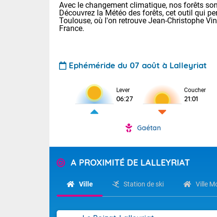
Avec le changement climatique, nos forêts sont
Découvrez la Météo des forêts, cet outil qui pe
Toulouse, où l'on retrouve Jean-Christophe Vi
France.
Ephéméride du 07 août à Lalleyriat
Lever
Coucher
06:27
21:01
Voici les tem
: 11/25 Paris
Clermont-Fd :
Gaétan
Limoges : 17/
TENDANCE P
Lille : 12/26
Pour la sema
A PROXIMITÉ DE LALLEYRIAT
Aujourd'hui 
Cette semain
Calme, enso
temps devrait 
Ville
Station de ski
Ville 
Tendance des
La journée s'
2026 :
territoire. Se