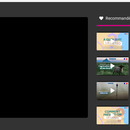
à nord-ouest, dans un secteur qui part du Roussillon à la
vallée de l’Aude et à l’ouest de l’Hérault. L’étymologie de
ce vent vient du latin trasmontanus, signifiant au-delà des
monts, en allusion aux régions montagneuses d’où
Recommandé
provient ce vent.