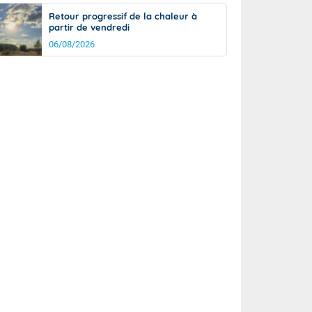
Retour progressif de la chaleur à
partir de vendredi
06/08/2026
rée
Nuit
20°
15°
km/h
5
km/h