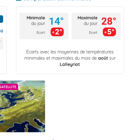
Minimale
Maximale
14°
28°
du jour
du jour
2°
5°
30
Ecart
Ecart
Écarts avec les moyennes de températures
minimales et maximales du mois de
août
sur
Lalleyriat
SATELLITE