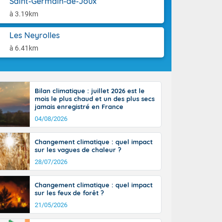
Saint-Germain-de-Joux
use. Le
aison.
ible. Des
à 3.19km
n peu moins
t 25 à 30
Les Neyrolles
0 à 35 degrés
à 6.41km
rranéen.
Bilan climatique : juillet 2026 est le
mois le plus chaud et un des plus secs
jamais enregistré en France
04/08/2026
Changement climatique : quel impact
sur les vagues de chaleur ?
28/07/2026
Changement climatique : quel impact
sur les feux de forêt ?
21/05/2026