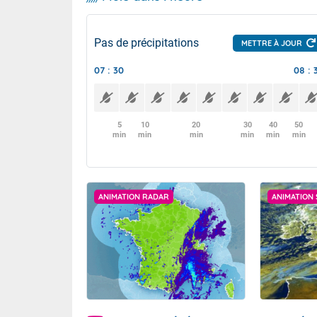
Pas de précipitations
METTRE À JOUR
07 : 30
08 : 
5
10
20
30
40
50
min
min
min
min
min
min
ANIMATION RADAR
ANIMATION 