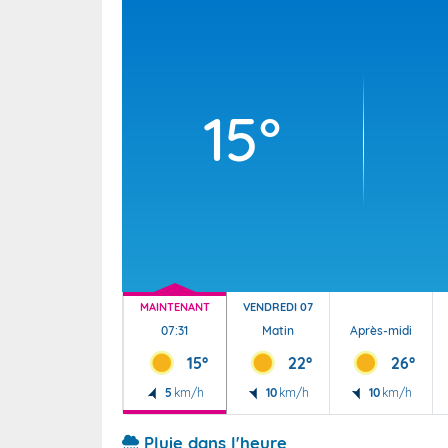
Wallis e
Grand fr
15°
MAINTENANT
VENDREDI 07
07:31
Matin
Après-midi
15°
22°
26°
5
km/h
10
km/h
10
km/h
Pluie dans l'heure