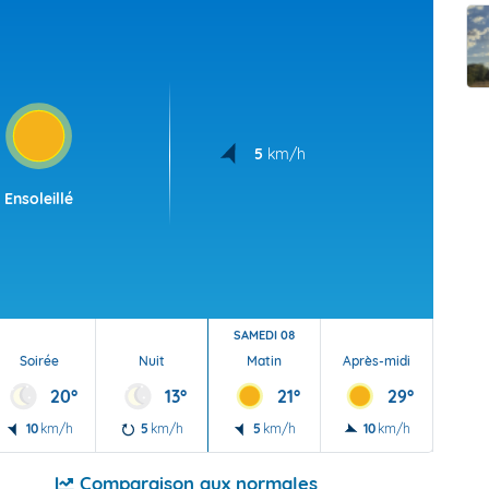
t Futuna
oid
5
km/h
Ensoleillé
SAMEDI 08
Soirée
Nuit
Matin
Après-midi
Soi
20°
13°
21°
29°
10
km/h
5
km/h
5
km/h
10
km/h
5
Comparaison aux normales