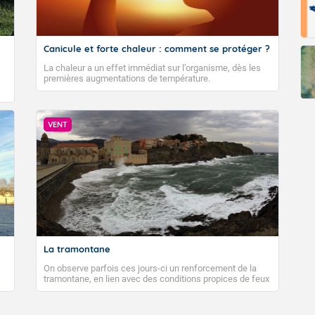
Canicule et forte chaleur : comment se protéger ?
La chaleur a un effet immédiat sur l’organisme, dès les
premières augmentations de température.
VENT
La tramontane
On observe parfois ces jours-ci un renforcement de la
tramontane, en lien avec des conditions propices de feux
de forêt. Mais qu'est-ce que la tramontane ? Quelles sont
ses caractéristiques ? La tramontane est un vent
turbulent soufflant de secteur nord-ouest à nord, ou ouest