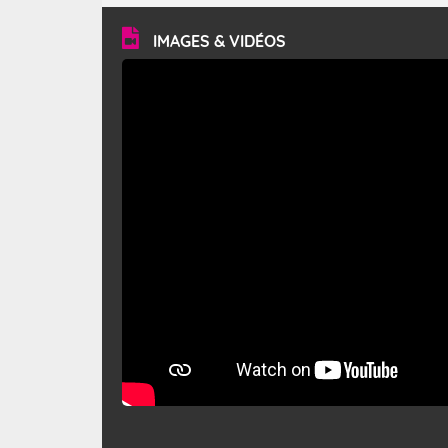
vitesse moyenne de 50 km/h et atteindre 80 à 100 km/h
en rafales, parfois davantage. Il parcourt la basse vallée
du Rhône et la Provence et envahit le littoral
IMAGES & VIDÉOS
méditerranéen à partir de la Camargue.