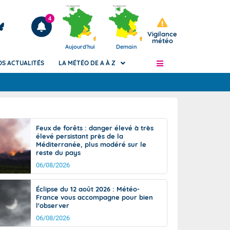
4
Vigilance
météo
Aujourd'hui
Demain
OS ACTUALITÉS
LA MÉTÉO DE A À Z
Articles
ngers
Feux de forêts : danger élevé à très
Phénomènes dangereux de J+2 à J+7
élevé persistant près de la
civile
Méditerranée, plus modéré sur le
Avertissement pluies intenses à l'échelle
reste du pays
des communes (Apic)
és
06/08/2026
Bulletins Marine
ateur de
Bulletins d'estimation du risque
Éclipse du 12 août 2026 : Météo-
d'avalanche
France vous accompagne pour bien
-pompier
l'observer
Météo des forêts
06/08/2026
Vigicrues