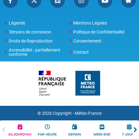
Légende
Mentions Légales
Témoins de connexion
Politique de Confidentialité
Droits de Reproduction
Consentement
Accessibilité : partiellement
Contact
conforme
© 2026 Copyright -
Météo-France
AUJOURD'HUI
PAR HEURE
DEMAIN
WEEK-END
7 JOURS