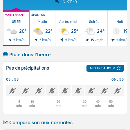
5
km/h
MAINTENANT
JEUDI 06
05:53
Matin
Après-midi
Soirée
Nuit
20°
22°
25°
24°
19°
5
km/h
5
km/h
5
km/h
15
km/h
10
km/h
Pluie dans l'heure
Pas de précipitations
METTRE À JOUR
05 : 55
06 : 55
5
10
20
30
40
50
min
min
min
min
min
min
Comparaison aux normales