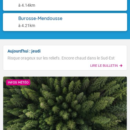
à 4.14km
Burosse-Mendousse
à 4.21km
Aujourd'hui : jeudi
Risque orageux sur les reliefs. Encore chaud dans le Sud-Est
LIRE LE BULLETIN
INFOS MÉTÉO