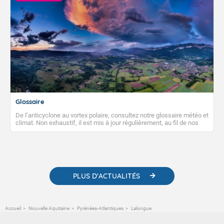
Glossaire
De l’anticyclone au vortex polaire, consultez notre glossaire météo et
climat. Non exhaustif, il est mis à jour régulièrement, au fil de nos
publications. Vous y trouverez également des liens utiles vers nos
contenus pédagogiques concernant les phénomènes
météorologiques et des informations scientifiques sur le
changement climatique.
PLUS D'ACTUALITÉS
Accueil
Nouvelle Aquitaine
Pyrénées-Atlantiques
Lalongue