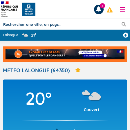
4
21°
Lalongue
Prévisions
TOUS LES RÉSULTATS
METEO LALONGUE (64350)
Articles
20°
Couvert