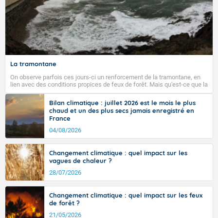
Fermer
La tramontane
On observe parfois ces jours-ci un renforcement de la tramontane, en
lien avec des conditions propices de feux de forêt. Mais qu'est-ce que la
tramontane ? Quelles sont ses caractéristiques ? La tramontane est un
vent turbulent soufflant de secteur nord-ouest à nord, ou ouest à nord-
Bilan climatique : juillet 2026 est le mois le plus
ouest, dans un secteur qui part du Roussillon à la vallée de l’Aude et à
chaud et un des plus secs jamais enregistré en
l’ouest de l’Hérault. L’étymologie de ce vent vient du latin trasmontanus,
France
signifiant au-delà des monts, en allusion aux régions montagneuses
d’où provient ce vent.
04/08/2026
Changement climatique : quel impact sur les
vagues de chaleur ?
28/07/2026
Changement climatique : quel impact sur les feux
de forêt ?
21/05/2026