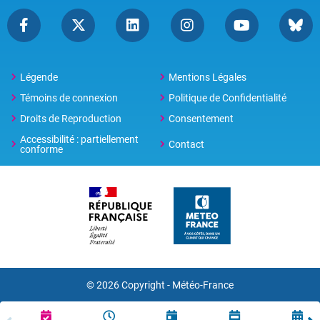
Légende
Mentions Légales
Témoins de connexion
Politique de Confidentialité
Droits de Reproduction
Consentement
Accessibilité : partiellement
Contact
conforme
© 2026 Copyright -
Météo-France