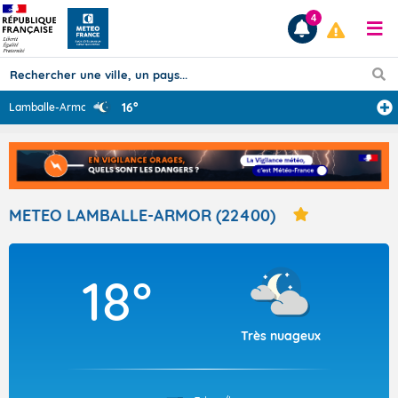
4
16°
Lamballe-Armor
Prévisions
TOUS LES RÉSULTATS
METEO LAMBALLE-ARMOR (22400)
Articles
18°
Très nuageux