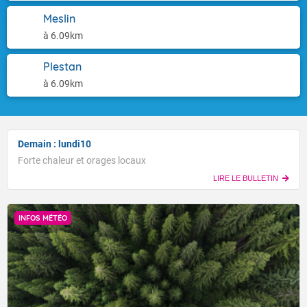
Meslin
à 6.09km
Plestan
à 6.09km
Demain : lundi10
Forte chaleur et orages locaux
LIRE LE BULLETIN
INFOS MÉTÉO