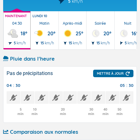
5
km/h
MAINTENANT
LUNDI 10
04:30
Matin
Après-midi
Soirée
Nuit
18°
20°
25°
20°
16°
5
km/h
15
km/h
15
km/h
15
km/h
5
km/h
Pluie dans l'heure
Pas de précipitations
METTRE À JOUR
04 : 30
05 : 30
5
10
20
30
40
50
min
min
min
min
min
min
Comparaison aux normales