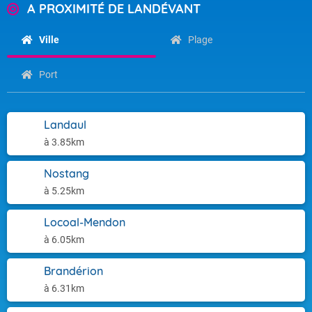
A PROXIMITÉ DE LANDÉVANT
Ville
Plage
Port
Landaul
à 3.85km
Nostang
à 5.25km
Locoal-Mendon
à 6.05km
Brandérion
à 6.31km