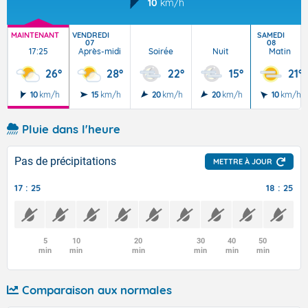
10
km/h
MAINTENANT
VENDREDI
SAMEDI
07
08
17:25
Après-midi
Soirée
Nuit
Matin
26°
28°
22°
15°
21°
10
km/h
15
km/h
20
km/h
20
km/h
10
km/h
Pluie dans l'heure
Pas de précipitations
METTRE À JOUR
17 : 25
18 : 25
5
10
20
30
40
50
min
min
min
min
min
min
Comparaison aux normales