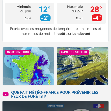
Minimale
Maximale
12°
28°
du jour
du jour
2°
4°
Ecart
Ecart
Écarts avec les moyennes de températures minimales et
maximales du mois de
août
sur
Landévant
ANIMATION RADAR
ANIMATION SATELLITE
QUE FAIT MÉTÉO-FRANCE POUR PRÉVENIR LES
FEUX DE FORÊTS ?