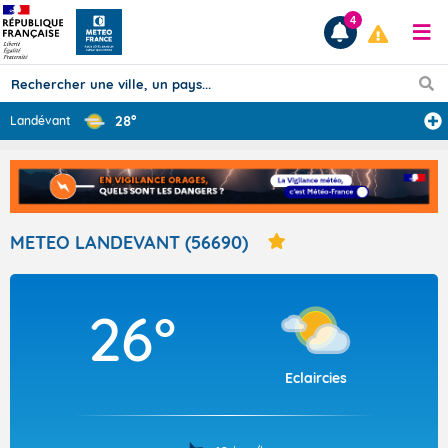
4
28°
Landévant
Prévisions
TOUS LES RÉSULTATS
METEO LANDEVANT (56690)
Articles
26°
Eclaircies