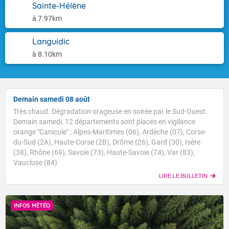
Sainte-Hélène
à 7.97km
Languidic
à 8.10km
Demain samedi 08 août
Très chaud. Dégradation orageuse en soirée par le Sud-Ouest.
Demain samedi, 12 départements sont placés en vigilance
orange "Canicule" : Alpes-Maritimes (06), Ardèche (07), Corse-
du-Sud (2A), Haute-Corse (2B), Drôme (26), Gard (30), Isère
(38), Rhône (69), Savoie (73), Haute-Savoie (74), Var (83),
Vaucluse (84)
LIRE LE BULLETIN
INFOS MÉTÉO