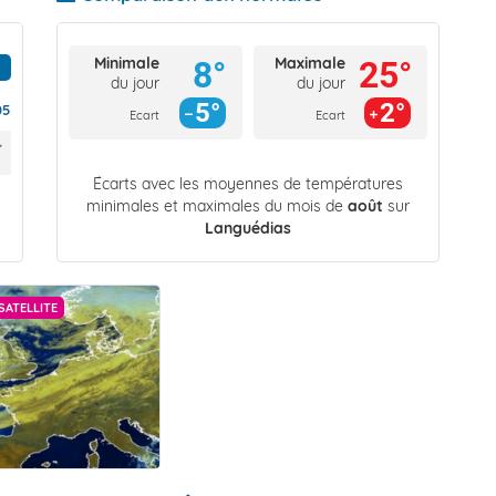
Minimale
Maximale
8°
25°
du jour
du jour
5°
2°
05
Ecart
Ecart
Écarts avec les moyennes de températures
minimales et maximales du mois de
août
sur
Languédias
SATELLITE