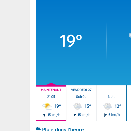
Wallis e
Grand fr
19°
MAINTENANT
VENDREDI 07
21:05
Soirée
Nuit
19°
15°
12°
15
km/h
15
km/h
5
km/h
Pluie dans l'heure