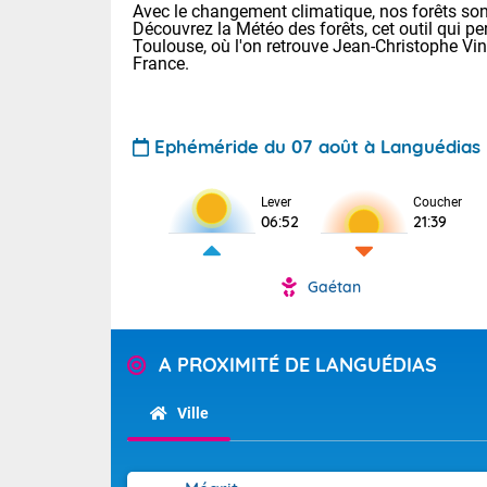
Avec le changement climatique, nos forêts sont
Découvrez la Météo des forêts, cet outil qui pe
Toulouse, où l'on retrouve Jean-Christophe Vi
France.
Ephéméride du 07 août à Languédias
Voici les tem
Lever
Coucher
06:52
21:39
22/14 Paris :
Clermont-Fd :
Limoges : 29/
Gaétan
Lille : 25/15
TENDANCE P
Demain same
Pour la sema
A PROXIMITÉ DE LANGUÉDIAS
Très chaud
samedi, 12
Au niveau du 
températures 
Alpes-Marit
Ville
Drôme (26),
Tendance des
(74), Var (8
2026 :