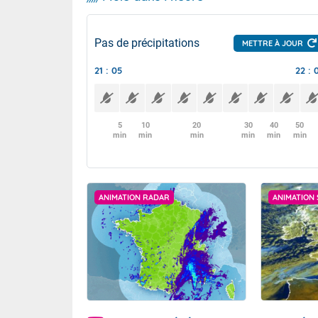
Pas de précipitations
METTRE À JOUR
21 : 05
22 : 
5
10
20
30
40
50
min
min
min
min
min
min
ANIMATION RADAR
ANIMATION 