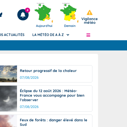
4
Vigilance
météo
Aujourd'hui
Demain
OS ACTUALITÉS
LA MÉTÉO DE A À Z
Articles
ngers
Retour progressif de la chaleur
Phénomènes dangereux de J+2 à J+7
07/08/2026
civile
Avertissement pluies intenses à l'échelle
des communes (Apic)
és
Éclipse du 12 août 2026 : Météo-
Bulletins Marine
France vous accompagne pour bien
l'observer
ateur de
Bulletins d'estimation du risque
d'avalanche
07/08/2026
-pompier
Météo des forêts
Feux de forêts : danger élevé dans le
Vigicrues
Sud