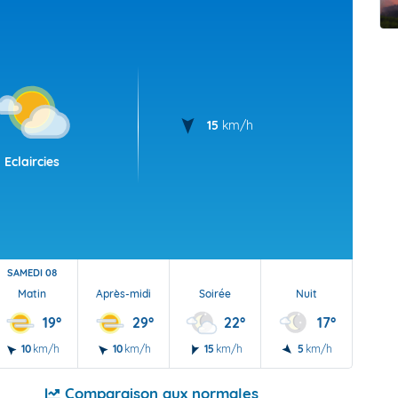
t Futuna
oid
15
km/h
Eclaircies
SAMEDI 08
Matin
Après-midi
Soirée
Nuit
19°
29°
22°
17°
10
km/h
10
km/h
15
km/h
5
km/h
Comparaison aux normales