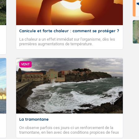
Canicule et forte chaleur : comment se protéger ?
La chaleur a un effet immédiat sur l’organisme, dès les
premières augmentations de température.
VENT
La tramontane
On observe parfois ces jours-ci un renforcement de la
tramontane, en lien avec des conditions propices de feux
de forêt. Mais qu'est-ce que la tramontane ? Quelles sont