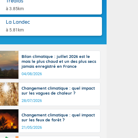
Trédias
-France jusque
aison.
sur la Corse.
à 3.85km
des Pyrénées,
. En marge de
La Landec
rection de la
à 5.81km
di. En soirée,
 sur
e thermomètre
squ'à 22 à 24,
Bilan climatique : juillet 2026 est le
culier, sur le
mois le plus chaud et un des plus secs
, hors côtes
jamais enregistré en France
nt 38 ou 39
04/08/2026
Changement climatique : quel impact
sur les vagues de chaleur ?
28/07/2026
Changement climatique : quel impact
sur les feux de forêt ?
21/05/2026