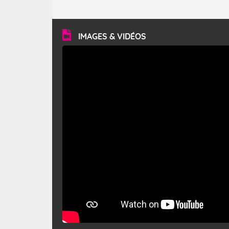
caractéristiques ? Le mistral est un vent régional,
turbulent et généralement sec, pouvant souffler à une
vitesse moyenne de 50 km/h et atteindre 80 à 100 km/h
en rafales, parfois davantage. Il parcourt la basse vallée
du Rhône et la Provence et envahit le littoral
IMAGES & VIDÉOS
méditerranéen à partir de la Camargue.