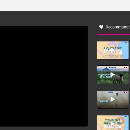
ses caractéristiques ? La tramontane est un vent
turbulent soufflant de secteur nord-ouest à nord, ou ouest
à nord-ouest, dans un secteur qui part du Roussillon à la
vallée de l’Aude et à l’ouest de l’Hérault. L’étymologie de
ce vent vient du latin trasmontanus, signifiant au-delà des
monts, en allusion aux régions montagneuses d’où
Recommandé
provient ce vent.