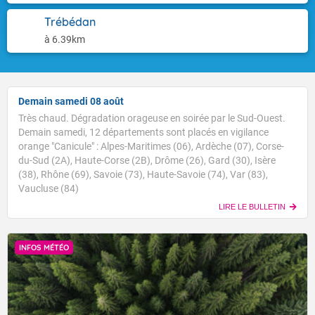
Trébédan
à 6.39km
Demain samedi 08 août
Très chaud. Dégradation orageuse en soirée par le Sud-Ouest.
Demain samedi, 12 départements sont placés en vigilance
orange "Canicule" : Alpes-Maritimes (06), Ardèche (07), Corse-
du-Sud (2A), Haute-Corse (2B), Drôme (26), Gard (30), Isère
(38), Rhône (69), Savoie (73), Haute-Savoie (74), Var (83),
Vaucluse (84)
LIRE LE BULLETIN
INFOS MÉTÉO