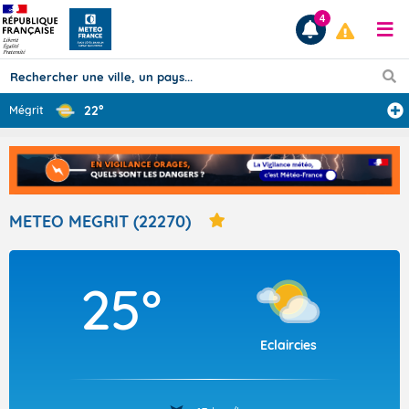
4
22°
Mégrit
Prévisions
TOUS LES RÉSULTATS
METEO MEGRIT (22270)
Articles
25°
Eclaircies