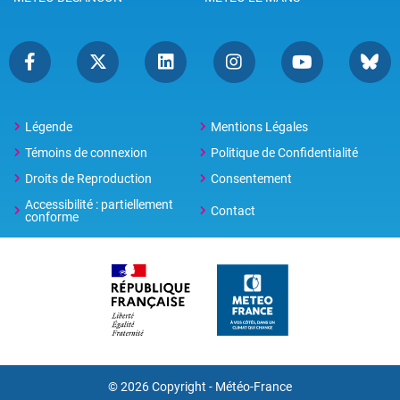
Légende
Mentions Légales
Témoins de connexion
Politique de Confidentialité
Droits de Reproduction
Consentement
Accessibilité : partiellement
Contact
conforme
© 2026 Copyright -
Météo-France