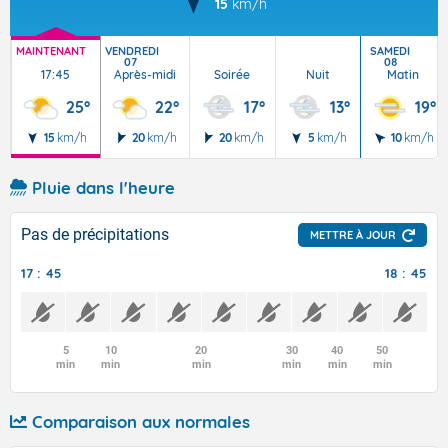
15
km/h
MAINTENANT
VENDREDI
SAMEDI
07
08
17:45
Après-midi
Soirée
Nuit
Matin
25°
22°
17°
13°
19°
15
km/h
20
km/h
20
km/h
5
km/h
10
km/h
Pluie dans l'heure
Pas de précipitations
METTRE À JOUR
17 : 45
18 : 45
5
10
20
30
40
50
min
min
min
min
min
min
Comparaison aux normales