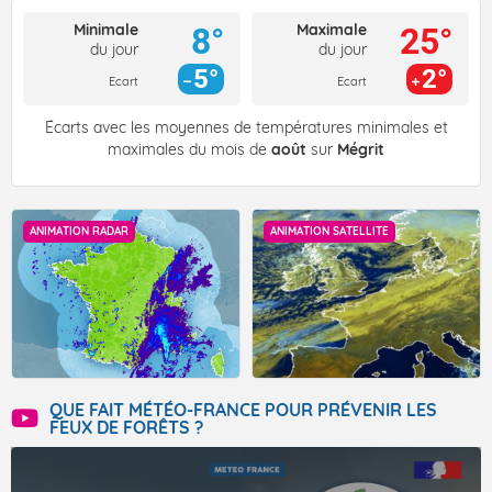
Minimale
Maximale
8°
25°
du jour
du jour
5°
2°
Ecart
Ecart
Écarts avec les moyennes de températures minimales et
maximales du mois de
août
sur
Mégrit
ANIMATION RADAR
ANIMATION SATELLITE
QUE FAIT MÉTÉO-FRANCE POUR PRÉVENIR LES
FEUX DE FORÊTS ?