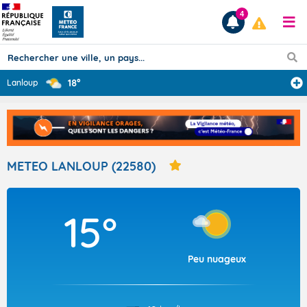
4
18°
Lanloup
Prévisions
TOUS LES RÉSULTATS
METEO LANLOUP (22580)
Articles
15°
Peu nuageux