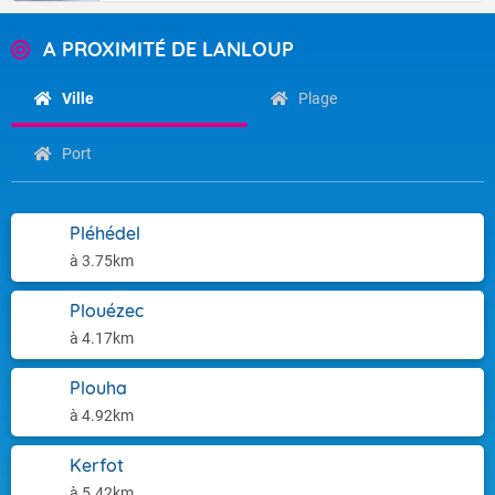
A PROXIMITÉ DE LANLOUP
Ville
Plage
Port
Pléhédel
à 3.75km
Plouézec
à 4.17km
Plouha
à 4.92km
Kerfot
à 5.42km