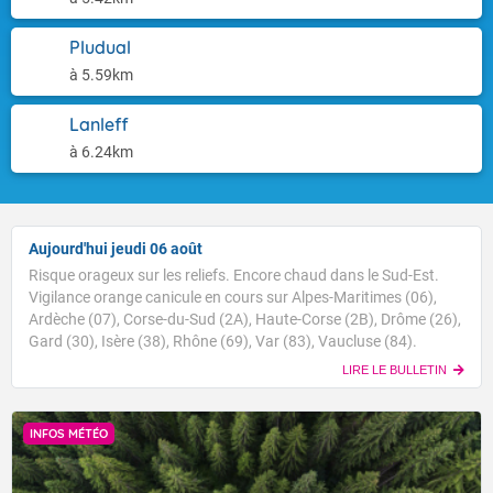
Pludual
à 5.59km
Lanleff
à 6.24km
Aujourd'hui jeudi 06 août
Risque orageux sur les reliefs. Encore chaud dans le Sud-Est.
Vigilance orange canicule en cours sur Alpes-Maritimes (06),
Ardèche (07), Corse-du-Sud (2A), Haute-Corse (2B), Drôme (26),
Gard (30), Isère (38), Rhône (69), Var (83), Vaucluse (84).
LIRE LE BULLETIN
INFOS MÉTÉO