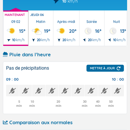
10
km/h
MAINTENANT
JEUDI 06
09:02
Matin
Après-midi
Soirée
Nuit
15°
19°
20°
16°
13°
10
km/h
20
km/h
20
km/h
20
km/h
10
km/h
Pluie dans l'heure
Pas de précipitations
METTRE À JOUR
09 : 00
10 : 00
5
10
20
30
40
50
min
min
min
min
min
min
Comparaison aux normales