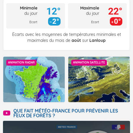
Minimale
Maximale
12°
22°
du jour
du jour
2°
0°
Ecart
Ecart
Écarts avec les moyennes de températures minimales et
maximales du mois de
août
sur
Lanloup
ANIMATION RADAR
ANIMATION SATELLITE
QUE FAIT MÉTÉO-FRANCE POUR PRÉVENIR LES
FEUX DE FORÊTS ?