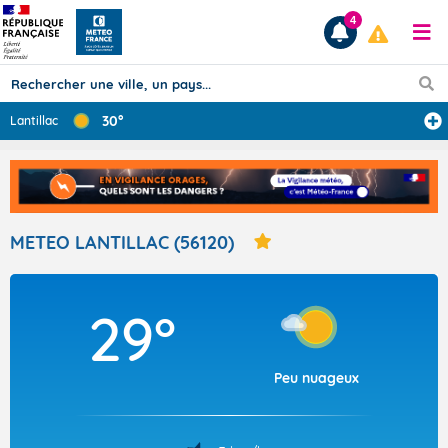
4
30°
Lantillac
Prévisions
TOUS LES RÉSULTATS
METEO LANTILLAC (56120)
Articles
29°
Peu nuageux