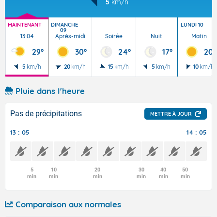
5
km/h
MAINTENANT
DIMANCHE
LUNDI 10
09
13:04
Après-midi
Soirée
Nuit
Matin
29°
30°
24°
17°
20°
5
km/h
20
km/h
15
km/h
5
km/h
10
km/h
Pluie dans l'heure
Pas de précipitations
METTRE À JOUR
13 : 05
14 : 05
5
10
20
30
40
50
min
min
min
min
min
min
Comparaison aux normales