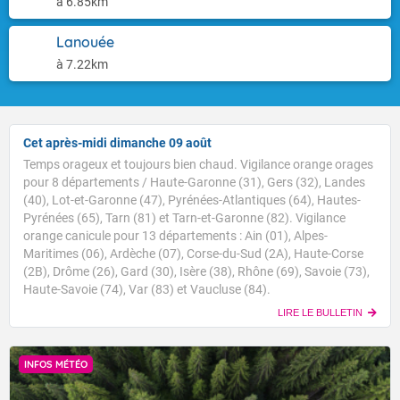
à 6.85km
Lanouée
à 7.22km
Cet après-midi dimanche 09 août
Temps orageux et toujours bien chaud. Vigilance orange orages
pour 8 départements / Haute-Garonne (31), Gers (32), Landes
(40), Lot-et-Garonne (47), Pyrénées-Atlantiques (64), Hautes-
Pyrénées (65), Tarn (81) et Tarn-et-Garonne (82). Vigilance
orange canicule pour 13 départements : Ain (01), Alpes-
Maritimes (06), Ardèche (07), Corse-du-Sud (2A), Haute-Corse
(2B), Drôme (26), Gard (30), Isère (38), Rhône (69), Savoie (73),
Haute-Savoie (74), Var (83) et Vaucluse (84).
LIRE LE BULLETIN
INFOS MÉTÉO