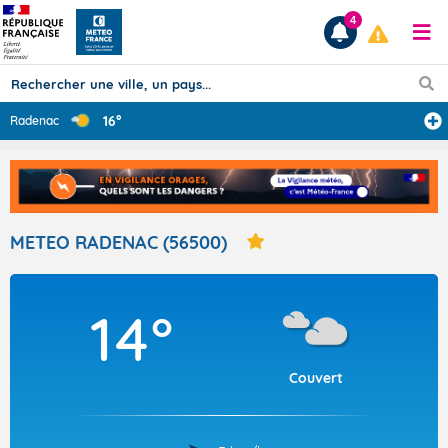
4
16°
Radenac
Prévisions
TOUS LES RÉSULTATS
METEO RADENAC (56500)
Articles
14°
Couvert