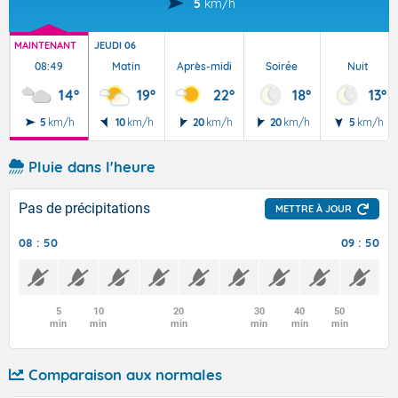
5
km/h
MAINTENANT
JEUDI 06
08:49
Matin
Après-midi
Soirée
Nuit
14°
19°
22°
18°
13°
5
km/h
10
km/h
20
km/h
20
km/h
5
km/h
Pluie dans l'heure
Pas de précipitations
METTRE À JOUR
08 : 50
09 : 50
5
10
20
30
40
50
min
min
min
min
min
min
Comparaison aux normales