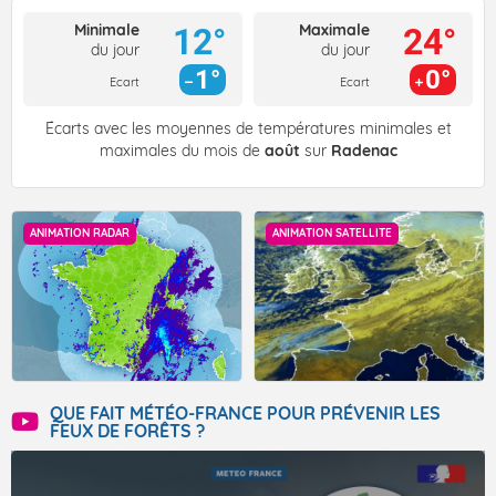
Minimale
Maximale
12°
24°
du jour
du jour
1°
0°
Ecart
Ecart
Écarts avec les moyennes de températures minimales et
maximales du mois de
août
sur
Radenac
ANIMATION RADAR
ANIMATION SATELLITE
QUE FAIT MÉTÉO-FRANCE POUR PRÉVENIR LES
FEUX DE FORÊTS ?