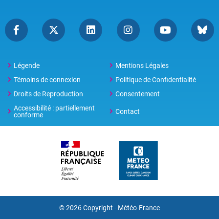
Légende
Mentions Légales
Témoins de connexion
Politique de Confidentialité
Droits de Reproduction
Consentement
Accessibilité : partiellement
Contact
conforme
© 2026 Copyright -
Météo-France