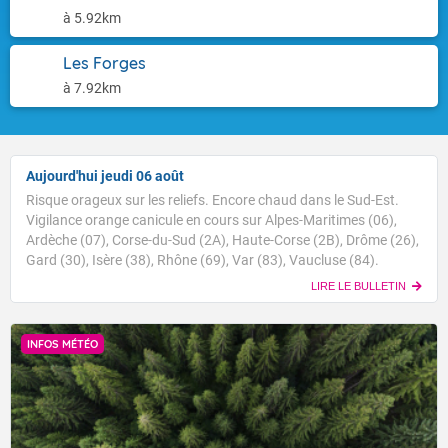
à 5.92km
Les Forges
à 7.92km
Aujourd'hui jeudi 06 août
Risque orageux sur les reliefs. Encore chaud dans le Sud-Est.
Vigilance orange canicule en cours sur Alpes-Maritimes (06),
Ardèche (07), Corse-du-Sud (2A), Haute-Corse (2B), Drôme (26),
Gard (30), Isère (38), Rhône (69), Var (83), Vaucluse (84).
LIRE LE BULLETIN
INFOS MÉTÉO