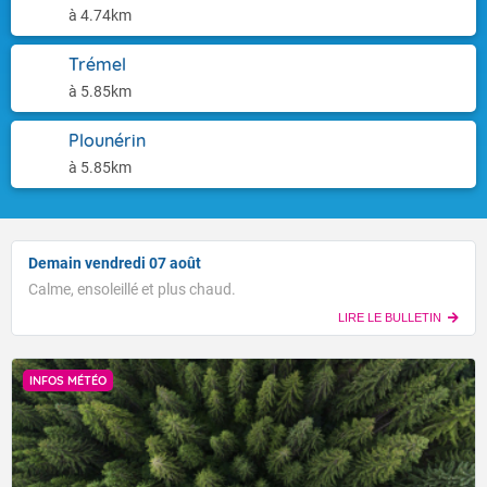
à 4.74km
Trémel
à 5.85km
Plounérin
à 5.85km
Demain vendredi 07 août
Calme, ensoleillé et plus chaud.
LIRE LE BULLETIN
INFOS MÉTÉO