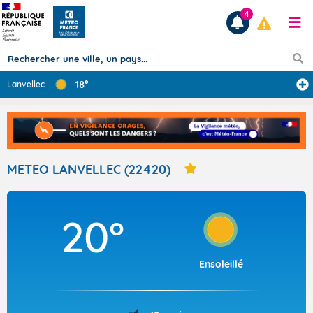
4
18°
Lanvellec
Prévisions
TOUS LES RÉSULTATS
METEO LANVELLEC (22420)
Articles
20°
Ensoleillé