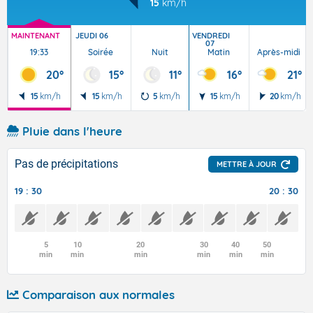
15
km/h
MAINTENANT
JEUDI 06
VENDREDI
07
19:33
Soirée
Nuit
Matin
Après-midi
20°
15°
11°
16°
21°
15
km/h
15
km/h
5
km/h
15
km/h
20
km/h
Pluie dans l'heure
Pas de précipitations
METTRE À JOUR
19 : 30
20 : 30
5
10
20
30
40
50
min
min
min
min
min
min
Comparaison aux normales