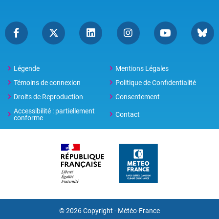
Légende
Mentions Légales
Témoins de connexion
Politique de Confidentialité
Droits de Reproduction
Consentement
Accessibilité : partiellement
Contact
conforme
© 2026 Copyright -
Météo-France