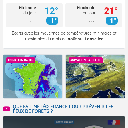
Minimale
Maximale
12°
21°
du jour
du jour
1°
1°
Ecart
Ecart
Écarts avec les moyennes de températures minimales et
maximales du mois de
août
sur
Lanvellec
ANIMATION RADAR
ANIMATION SATELLITE
QUE FAIT MÉTÉO-FRANCE POUR PRÉVENIR LES
FEUX DE FORÊTS ?