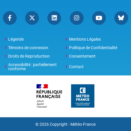
Légende
Mentions Légales
Témoins de connexion
Politique de Confidentialité
Droits de Reproduction
Consentement
Accessibilité : partiellement
Contact
conforme
© 2026 Copyright -
Météo-France