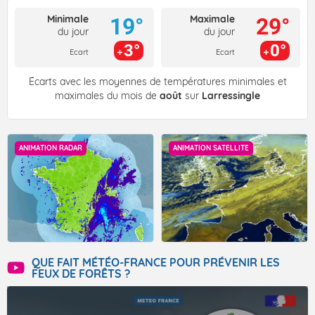
Minimale
Maximale
19°
29°
du jour
du jour
3°
0°
Ecart
Ecart
Écarts avec les moyennes de températures minimales et
maximales du mois de
août
sur
Larressingle
ANIMATION RADAR
ANIMATION SATELLITE
QUE FAIT MÉTÉO-FRANCE POUR PRÉVENIR LES
FEUX DE FORÊTS ?