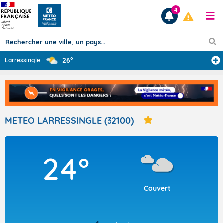
4
26°
Larressingle
Prévisions
TOUS LES RÉSULTATS
METEO LARRESSINGLE (32100)
Articles
24°
Couvert