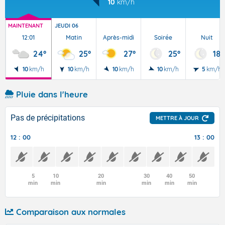
10
km/h
MAINTENANT
JEUDI 06
12:01
Matin
Après-midi
Soirée
Nuit
24°
25°
27°
25°
18°
10
km/h
10
km/h
10
km/h
10
km/h
5
km/h
Pluie dans l'heure
Pas de précipitations
METTRE À JOUR
12 : 00
13 : 00
5
10
20
30
40
50
min
min
min
min
min
min
Comparaison aux normales