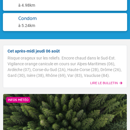
à 4.98km
Condom
à 5.24km
Cet après-midi jeudi 06 août
Risque orageux sur les reliefs. Encore chaud dans le Sud-Est.
Vigilance orange canicule en cours sur Alpes-Maritimes (06),
Ardèche (07), Corse-du-Sud (2A), Haute-Corse (2B), Drôme (26),
Gard (30), Isère (38), Rhône (69), Var (83), Vaucluse (84).
LIRE LE BULLETIN
INFOS MÉTÉO